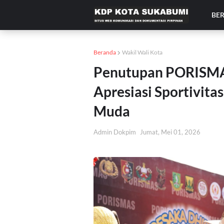
BE
Beranda
Wakil Wali Kota
Penutupan PORISMAS
Apresiasi Sportivita
Muda
Admin Dokpim
Jumat, Mei 01, 2026