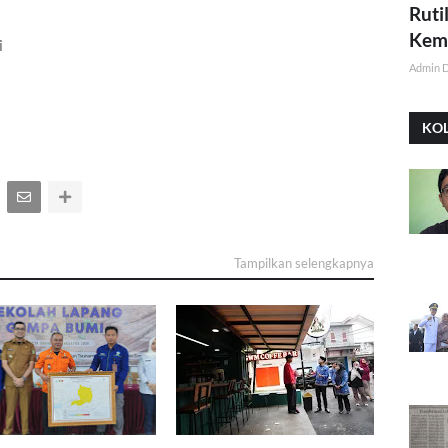
Ruti
Kemi
i
Admin 
KO
Tampilkan selengkapnya