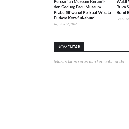
Peresmian Museum Keramik
Wakil 
dan Gedung Baru Museum
Buka 
Prabu Siliwangi Perkuat Wisata
Bumi 
Budaya Kota Sukabumi
Agustus 
Agustus 06, 2026
KOMENTAR
Silakan kirim saran dan komentar anda