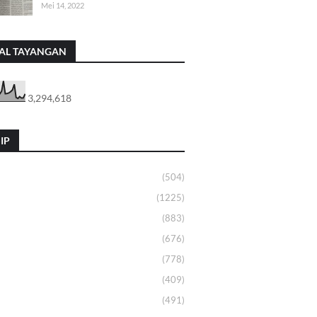
Mei 14, 2022
AL TAYANGAN
3,294,618
IP
(504)
(1225)
(883)
(676)
(778)
(409)
(491)