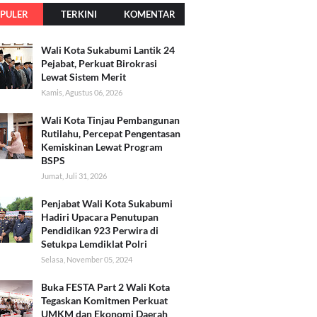
PULER
TERKINI
KOMENTAR
Wali Kota Sukabumi Lantik 24
Pejabat, Perkuat Birokrasi
Lewat Sistem Merit
Kamis, Agustus 06, 2026
Wali Kota Tinjau Pembangunan
Rutilahu, Percepat Pengentasan
Kemiskinan Lewat Program
BSPS
Jumat, Juli 31, 2026
Penjabat Wali Kota Sukabumi
Hadiri Upacara Penutupan
Pendidikan 923 Perwira di
Setukpa Lemdiklat Polri
Selasa, November 05, 2024
Buka FESTA Part 2 Wali Kota
Tegaskan Komitmen Perkuat
UMKM dan Ekonomi Daerah