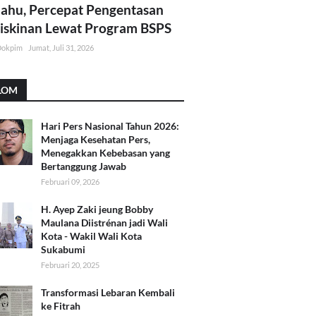
lahu, Percepat Pengentasan
skinan Lewat Program BSPS
Dokpim
Jumat, Juli 31, 2026
LOM
Hari Pers Nasional Tahun 2026:
Menjaga Kesehatan Pers,
Menegakkan Kebebasan yang
Bertanggung Jawab
Februari 09, 2026
H. Ayep Zaki jeung Bobby
Maulana Diistrénan jadi Wali
Kota - Wakil Wali Kota
Sukabumi
Februari 20, 2025
Transformasi Lebaran Kembali
ke Fitrah