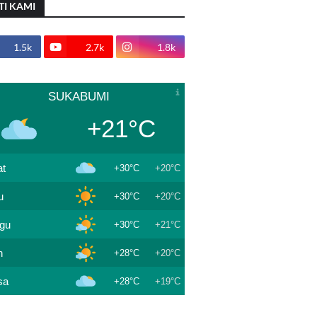
TI KAMI
1.5k
2.7k
1.8k
SUKABUMI
+21°C
t
+30°C
+20°C
u
+30°C
+20°C
gu
+30°C
+21°C
n
+28°C
+20°C
sa
+28°C
+19°C