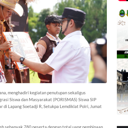
na, menghadiri kegiatan penutupan sekaligus
grasi Siswa dan Masyarakat (PORISMAS) Siswa SIP
 di Lapang Soetadji R, Setukpa Lemdiklat Polri, Jumat
leh sebanyak 780 peserta dengan total uang pembinaan