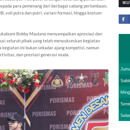
IKU
kepada para pemenang dari berbagai cabang perlombaan,
, voli putra dan putri, variasi formasi, hingga kostum
Sukabumi Bobby Maulana menyampaikan apresiasi dan
ibusi seluruh pihak yang telah menyukseskan kegiatan
egiatan ini bukan sekadar ajang kompetisi, namun
tivitas, dan prestasi generasi muda.
Juma
Sabt
Ming
Seni
Sela