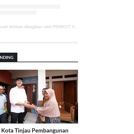
Sebuah kiriman dibagikan oleh PEMKOT SUKABUMI (@pemkotsukabumi_)
ENDING
 Kota Tinjau Pembangunan