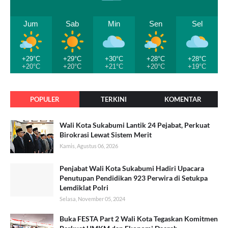
Jum
Sab
Min
Sen
Sel
+29°C
+29°C
+30°C
+28°C
+28°C
+20°C
+20°C
+21°C
+20°C
+19°C
POPULER
TERKINI
KOMENTAR
Wali Kota Sukabumi Lantik 24 Pejabat, Perkuat
Birokrasi Lewat Sistem Merit
Kamis, Agustus 06, 2026
Penjabat Wali Kota Sukabumi Hadiri Upacara
Penutupan Pendidikan 923 Perwira di Setukpa
Lemdiklat Polri
Selasa, November 05, 2024
Buka FESTA Part 2 Wali Kota Tegaskan Komitmen