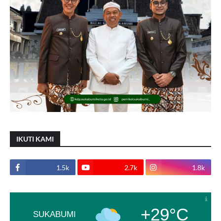
IKUTI KAMI
1.5k
2.7k
1.8k
+29°C
SUKABUMI