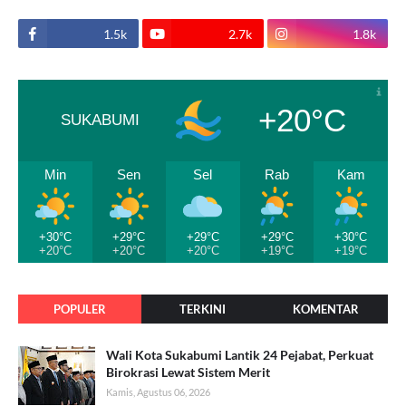
1.5k
2.7k
1.8k
+20°C
SUKABUMI
Min
Sen
Sel
Rab
Kam
+30°C
+29°C
+29°C
+29°C
+30°C
+20°C
+20°C
+20°C
+19°C
+19°C
POPULER
TERKINI
KOMENTAR
Wali Kota Sukabumi Lantik 24 Pejabat, Perkuat
Birokrasi Lewat Sistem Merit
Kamis, Agustus 06, 2026