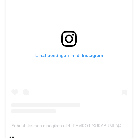
Lihat postingan ini di Instagram
Sebuah kiriman dibagikan oleh PEMKOT SUKABUMI (@pemkotsukabumi_)