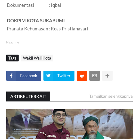
Dokumentasi
: Iqbal
DOKPIM KOTA SUKABUMI
Pranata Kehumasan
: Ross Pristianasari
Headline
Tags
Wakil Wali Kota
Facebook
Twitter
ARTIKEL TERKAIT
Tampilkan selengkapnya