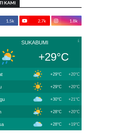
TI KAMI
1.5k
2.7k
1.8k
SUKABUMI
+29°C
t
+29°C
+20°C
u
+29°C
+20°C
gu
+30°C
+21°C
n
+28°C
+20°C
sa
+28°C
+19°C