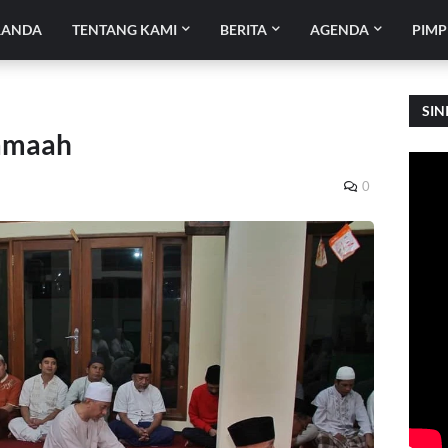
RANDA
TENTANG KAMI
BERITA
AGENDA
PIMP
SIN
amaah
0