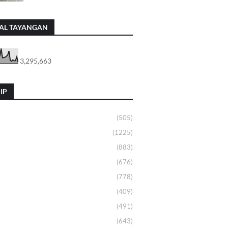
AL TAYANGAN
3,295,663
IP
(505)
(1225)
(883)
(676)
(778)
(409)
(491)
(643)