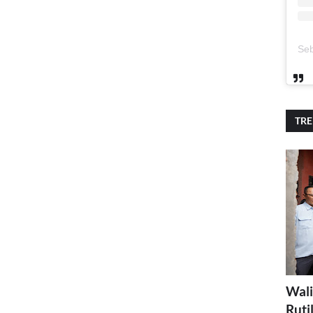
TR
Wali
Ruti