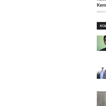
Kemi
Admin 
KO