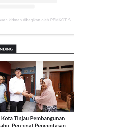
Sebuah kiriman dibagikan oleh PEMKOT SUKABUMI (@pemkotsukabumi_)
ENDING
 Kota Tinjau Pembangunan
lahu, Percepat Pengentasan