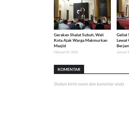
Gerakan Shalat Subuh, Wali
Geliat
Kota Ajak Warga Makmurkan
Lewat
Masjid
Berja
Februari 07, 2020
Januari 
KOMENTAR
Silakan kirim saran dan komentar anda