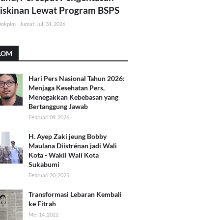
skinan Lewat Program BSPS
Dokpim
Jumat, Juli 31, 2026
LOM
Hari Pers Nasional Tahun 2026:
Menjaga Kesehatan Pers,
Menegakkan Kebebasan yang
Bertanggung Jawab
Februari 09, 2026
H. Ayep Zaki jeung Bobby
Maulana Diistrénan jadi Wali
Kota - Wakil Wali Kota
Sukabumi
Februari 20, 2025
Transformasi Lebaran Kembali
ke Fitrah
Mei 14, 2022