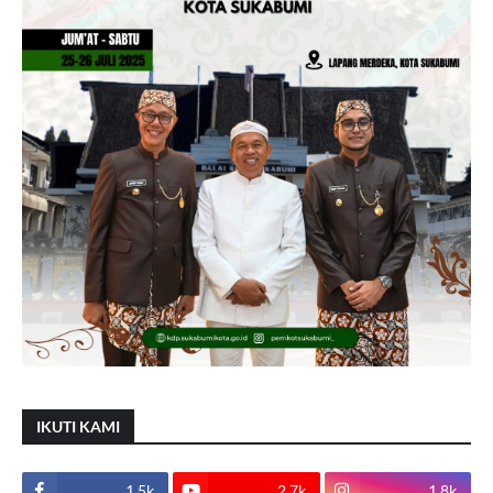
IKUTI KAMI
1.5k
2.7k
1.8k