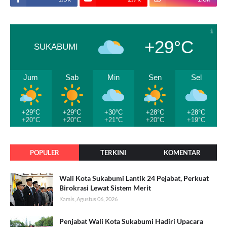
+29°C
SUKABUMI
Jum
Sab
Min
Sen
Sel
+29°C
+29°C
+30°C
+28°C
+28°C
+20°C
+20°C
+21°C
+20°C
+19°C
POPULER
TERKINI
KOMENTAR
Wali Kota Sukabumi Lantik 24 Pejabat, Perkuat
Birokrasi Lewat Sistem Merit
Kamis, Agustus 06, 2026
Penjabat Wali Kota Sukabumi Hadiri Upacara