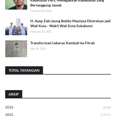
Kesehatan Pers, Menegakkan Kebebasan yang
Bertanggung Jawab
Februari 09, 2026
H. Ayep Zaki jeung Bobby Maulana Diistrénan jadi
Wali Kota - Wakil Wali Kota Sukabumi
Februari 20, 2025
Transformasi Lebaran Kembali ke Fitrah
Mei 14, 2022
TOTAL TAYANGAN
ARSIP
2026
(504)
2025
(1225)