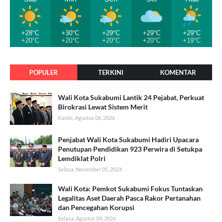
+28°C
+30°C
+29°C
+29°C
+29°C
+20°C
+20°C
+20°C
+20°C
+19°C
POPULER
TERKINI
KOMENTAR
Wali Kota Sukabumi Lantik 24 Pejabat, Perkuat
Birokrasi Lewat Sistem Merit
Kamis, Agustus 06, 2026
Penjabat Wali Kota Sukabumi Hadiri Upacara
Penutupan Pendidikan 923 Perwira di Setukpa
Lemdiklat Polri
Selasa, November 05, 2024
Wali Kota: Pemkot Sukabumi Fokus Tuntaskan
Legalitas Aset Daerah Pasca Rakor Pertanahan
dan Pencegahan Korupsi
Selasa, Agustus 04, 2026