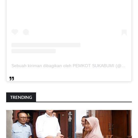
Sebuah kiriman dibagikan oleh PEMKOT SUKABUMI (@pemkotsukabumi_)
TRENDING