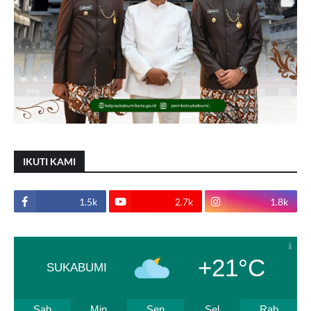
IKUTI KAMI
1.5k
2.7k
1.8k
+21°C
SUKABUMI
Sab
Min
Sen
Sel
Rab