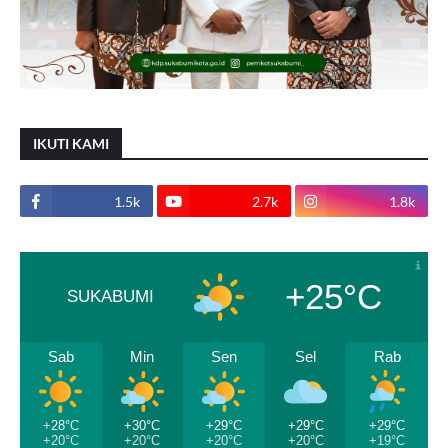
IKUTI KAMI
1.5k
2.7k
1.8k
+25°C
SUKABUMI
Sab
Min
Sen
Sel
Rab
+28°C
+30°C
+29°C
+29°C
+29°C
+20°C
+20°C
+20°C
+20°C
+19°C