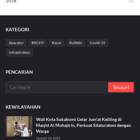
2018
(4)
KATEGORI
Aparatur
BKCHT
Bazar
Bulletin
Covid-19
Infrastruktur
PENCARIAN
KEWILAYAHAN
Wali Kota Sukabumi Gelar Jum’at Keliling di
Masjid Al Muhajirin, Perkuat Silaturahmi dengan
Warga
Januari 16, 2026