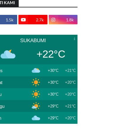
TI KAMI
1.5k
2.7k
1.8k
SUKABUMI
+22°C
is
+30°C
+21°C
t
+30°C
+20°C
u
+30°C
+20°C
gu
+29°C
+21°C
n
+29°C
+20°C