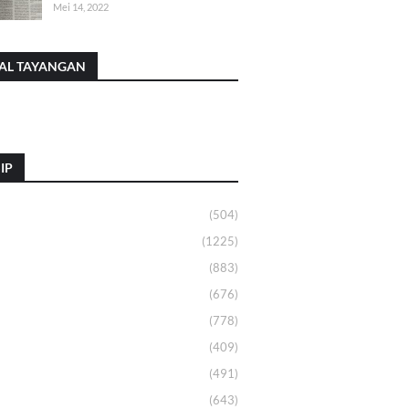
Mei 14, 2022
AL TAYANGAN
IP
(504)
(1225)
(883)
(676)
(778)
(409)
(491)
(643)