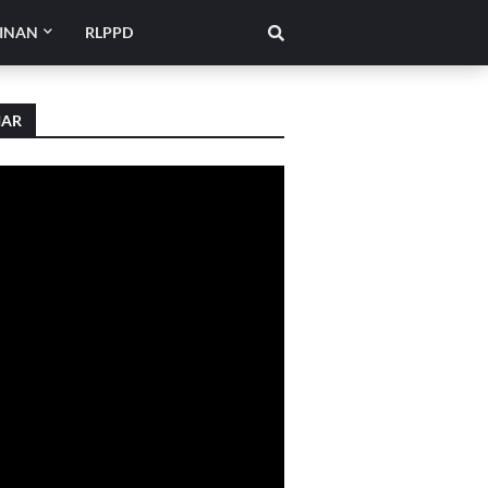
INAN
RLPPD
IAR