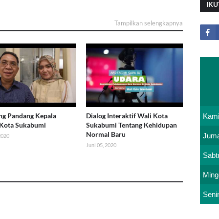
IKU
Tampilkan selengkapnya
ng Pandang Kepala
Dialog Interaktif Wali Kota
Kam
 Kota Sukabumi
Sukabumi Tentang Kehidupan
Normal Baru
Juma
 2020
Juni 05, 2020
Sabt
Ming
Seni