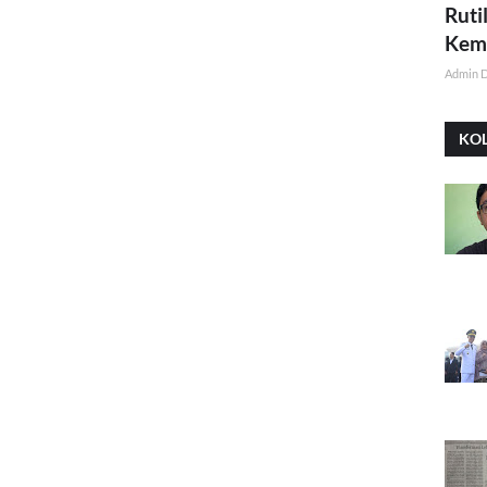
Ruti
Kemi
Admin 
KO