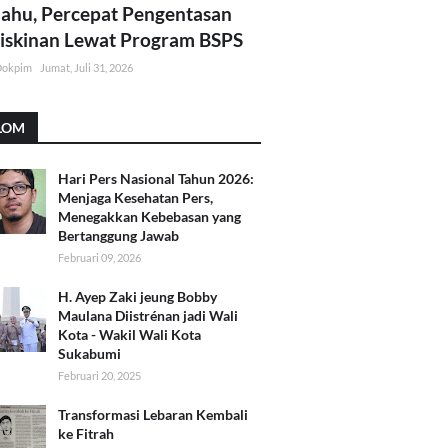
lahu, Percepat Pengentasan
skinan Lewat Program BSPS
Dokpim
Jumat, Juli 31, 2026
LOM
Hari Pers Nasional Tahun 2026:
Menjaga Kesehatan Pers,
Menegakkan Kebebasan yang
Bertanggung Jawab
Februari 09, 2026
H. Ayep Zaki jeung Bobby
Maulana Diistrénan jadi Wali
Kota - Wakil Wali Kota
Sukabumi
Februari 20, 2025
Transformasi Lebaran Kembali
ke Fitrah