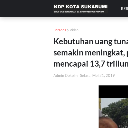
BE
Beranda
Video
Kebutuhan uang tunai
semakin meningkat, 
mencapai 13,7 triliun
Admin Dokpim
Selasa, Mei 21, 2019