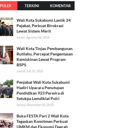
PULER
TERKINI
KOMENTAR
Wali Kota Sukabumi Lantik 24
Pejabat, Perkuat Birokrasi
Lewat Sistem Merit
Kamis, Agustus 06, 2026
Wali Kota Tinjau Pembangunan
Rutilahu, Percepat Pengentasan
Kemiskinan Lewat Program
BSPS
Jumat, Juli 31, 2026
Penjabat Wali Kota Sukabumi
Hadiri Upacara Penutupan
Pendidikan 923 Perwira di
Setukpa Lemdiklat Polri
Selasa, November 05, 2024
Buka FESTA Part 2 Wali Kota
Tegaskan Komitmen Perkuat
UMKM dan Ekonomi Daerah