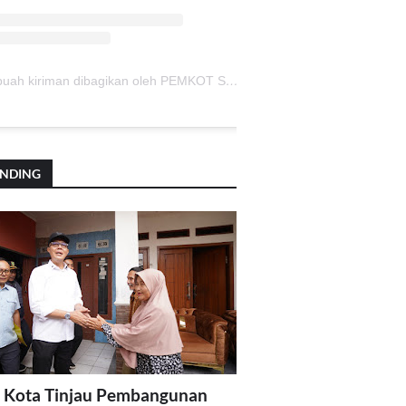
Sebuah kiriman dibagikan oleh PEMKOT SUKABUMI (@pemkotsukabumi_)
ENDING
 Kota Tinjau Pembangunan