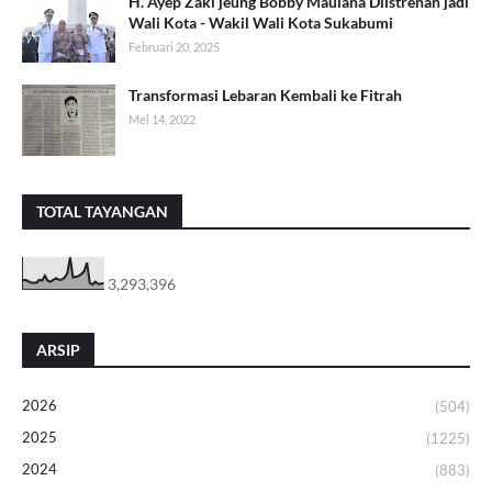
H. Ayep Zaki jeung Bobby Maulana Diistrénan jadi
Wali Kota - Wakil Wali Kota Sukabumi
Februari 20, 2025
Transformasi Lebaran Kembali ke Fitrah
Mei 14, 2022
TOTAL TAYANGAN
3,293,396
ARSIP
2026
(504)
2025
(1225)
2024
(883)