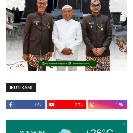
IKUTI KAMI
1.5k
2.7k
1.8k
+26°C
SUKABUMI