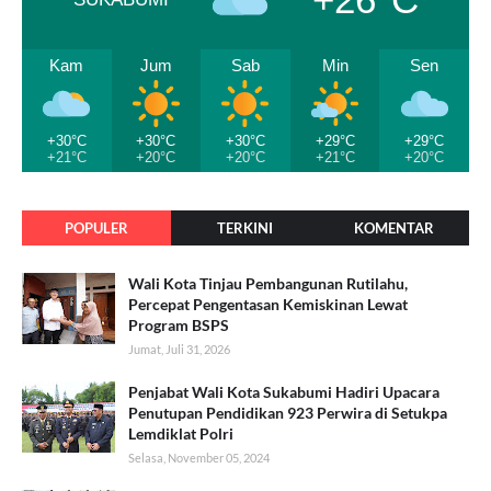
Kam
Jum
Sab
Min
Sen
+30°C
+30°C
+30°C
+29°C
+29°C
+21°C
+20°C
+20°C
+21°C
+20°C
POPULER
TERKINI
KOMENTAR
Wali Kota Tinjau Pembangunan Rutilahu,
Percepat Pengentasan Kemiskinan Lewat
Program BSPS
Jumat, Juli 31, 2026
Penjabat Wali Kota Sukabumi Hadiri Upacara
Penutupan Pendidikan 923 Perwira di Setukpa
Lemdiklat Polri
Selasa, November 05, 2024