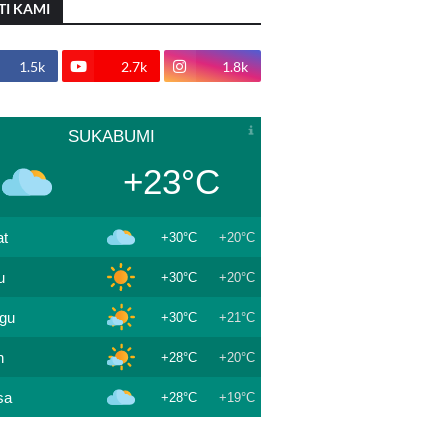
TI KAMI
1.5k
2.7k
1.8k
SUKABUMI
+23°C
t
+30°C
+20°C
u
+30°C
+20°C
gu
+30°C
+21°C
n
+28°C
+20°C
sa
+28°C
+19°C