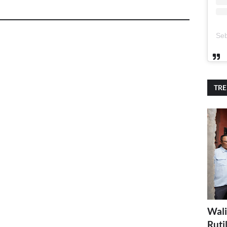
TR
Wali
Ruti