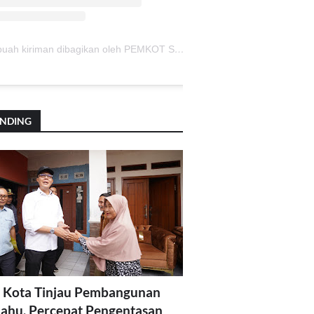
Sebuah kiriman dibagikan oleh PEMKOT SUKABUMI (@pemkotsukabumi_)
ENDING
 Kota Tinjau Pembangunan
lahu, Percepat Pengentasan