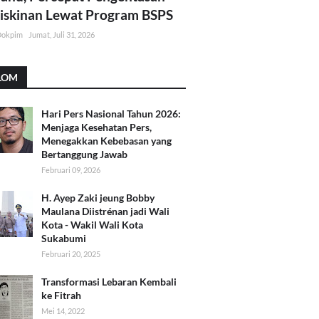
skinan Lewat Program BSPS
Dokpim
Jumat, Juli 31, 2026
LOM
Hari Pers Nasional Tahun 2026:
Menjaga Kesehatan Pers,
Menegakkan Kebebasan yang
Bertanggung Jawab
Februari 09, 2026
H. Ayep Zaki jeung Bobby
Maulana Diistrénan jadi Wali
Kota - Wakil Wali Kota
Sukabumi
Februari 20, 2025
Transformasi Lebaran Kembali
ke Fitrah
Mei 14, 2022