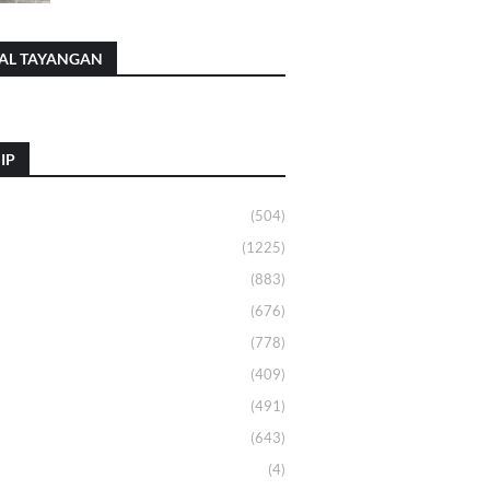
AL TAYANGAN
IP
(504)
(1225)
(883)
(676)
(778)
(409)
(491)
(643)
(4)