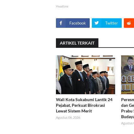
Headline
Facebook
Twitter
ARTIKEL TERKAIT
Wali Kota Sukabumi Lantik 24
Peres
Pejabat, Perkuat Birokrasi
dan G
Lewat Sistem Merit
Prabu 
Buday
Agustus 06, 2026
Agustus 