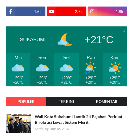
1.5k
2.7k
1.8k
+21°C
SUKABUMI
Min
Sen
Sel
Rab
Kam
+29°C
+29°C
+29°C
+29°C
+29°C
+20°C
+20°C
+21°C
+20°C
+20°C
POPULER
TERKINI
KOMENTAR
Wali Kota Sukabumi Lantik 24 Pejabat, Perkuat
Birokrasi Lewat Sistem Merit
Kamis, Agustus 06, 2026