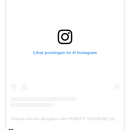
Lihat postingan ini di Instagram
Sebuah kiriman dibagikan oleh PEMKOT SUKABUMI (@pemkotsukabumi_)