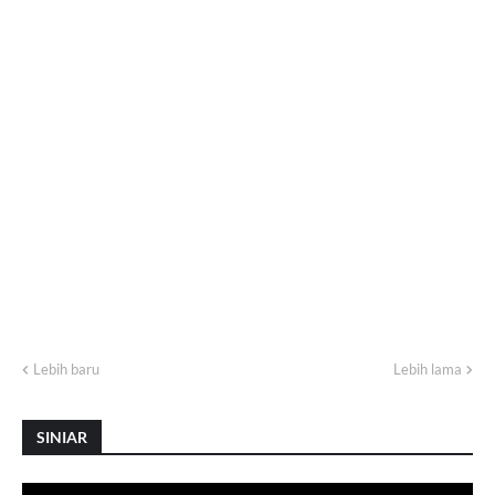
Lebih baru
Lebih lama
SINIAR