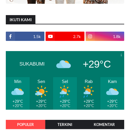
IKUTI KAMI
1.5k
2.7k
1.8k
+29°C
SUKABUMI
Min
Sen
Sel
Rab
Kam
+29°C
+29°C
+29°C
+29°C
+29°C
+20°C
+20°C
+20°C
+20°C
+20°C
POPULER
TERKINI
KOMENTAR