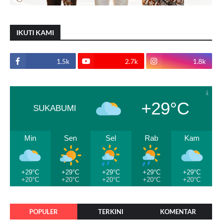
IKUTI KAMI
1.5k
2.7k
1.8k
+29°C
SUKABUMI
Min
Sen
Sel
Rab
Kam
+29°C
+29°C
+29°C
+29°C
+29°C
+20°C
+20°C
+20°C
+20°C
+20°C
POPULER
TERKINI
KOMENTAR