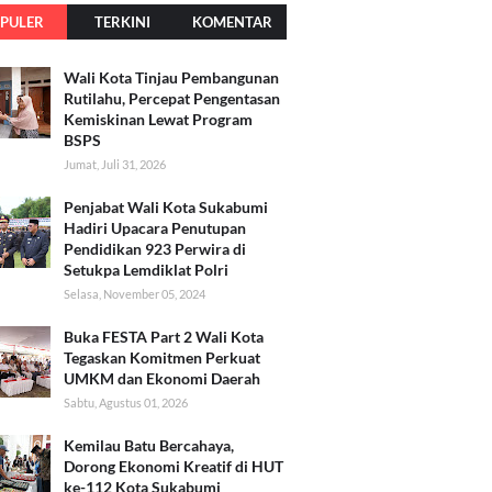
PULER
TERKINI
KOMENTAR
Wali Kota Tinjau Pembangunan
Rutilahu, Percepat Pengentasan
Kemiskinan Lewat Program
BSPS
Jumat, Juli 31, 2026
Penjabat Wali Kota Sukabumi
Hadiri Upacara Penutupan
Pendidikan 923 Perwira di
Setukpa Lemdiklat Polri
Selasa, November 05, 2024
Buka FESTA Part 2 Wali Kota
Tegaskan Komitmen Perkuat
UMKM dan Ekonomi Daerah
Sabtu, Agustus 01, 2026
Kemilau Batu Bercahaya,
Dorong Ekonomi Kreatif di HUT
ke-112 Kota Sukabumi