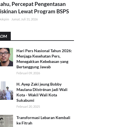
lahu, Percepat Pengentasan
skinan Lewat Program BSPS
Dokpim
Jumat, Juli 31, 2026
LOM
Hari Pers Nasional Tahun 2026:
Menjaga Kesehatan Pers,
Menegakkan Kebebasan yang
Bertanggung Jawab
Februari 09, 2026
H. Ayep Zaki jeung Bobby
Maulana Diistrénan jadi Wali
Kota - Wakil Wali Kota
Sukabumi
Februari 20, 2025
Transformasi Lebaran Kembali
ke Fitrah