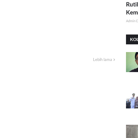
Ruti
Kemi
Admin 
KO
Lebih lama