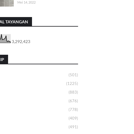
Mei 14, 2022
AL TAYANGAN
3,292,423
IP
(501)
(1225)
(883)
(676)
(778)
(409)
(491)