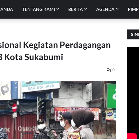
RANDA
TENTANG KAMI
BERITA
AGENDA
PIMP
SIN
asional Kegiatan Perdagangan
B Kota Sukabumi
0