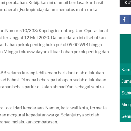
i perubahan. Kebijakan ini diambil berdasarkan hasil
IKU
nan daerah (Forkopimda) dalam memutus mata rantai
ran Nomor 510/333/Kopdagrin tentang Jam Operasional
 tertanggal 12 Mei 2020. Dalam edaran ini disebutkan
uar bahan pokok penting buka pukul 09.00 WIB hingga
an Minggu toko/swalayan di luar bahan pokok penting dan
Kam
BB selama kurang lebih enam hari dan telah dilakukan
hmad Fahmi. Di mana beberapa tahapan sudah dilakukaan
Juma
rapan bebas parkir di Jalan ahmad Yani sebagai sentra
Sabt
Ming
 total dari kendaraan. Namun, kata wali kota, ternyata
aran mengurai kepadatan warga. Selanjutnya setelah
Seni
 hanya melakukan pembatasan.