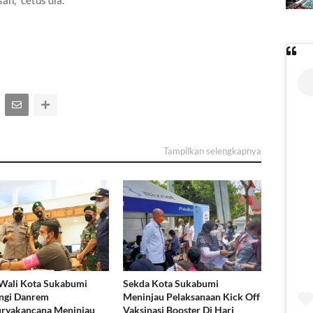
asan,'' cetus dia.
Tampilkan selengkapnya
Wali Kota Sukabumi
Sekda Kota Sukabumi
ngi Danrem
Meninjau Pelaksanaan Kick Off
uryakancana Meninjau
Vaksinasi Booster Di Hari