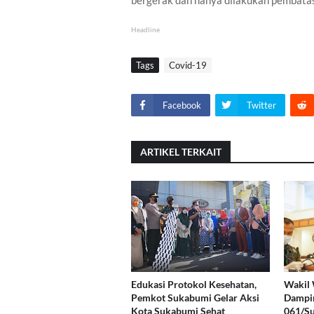
bergerak dan hanya dilakukan pembat
Headline
Tags
Covid-19
Facebook
Twitter
ARTIKEL TERKAIT
Edukasi Protokol Kesehatan,
Wakil 
Pemkot Sukabumi Gelar Aksi
Dampi
Kota Sukabumi Sehat
061/S