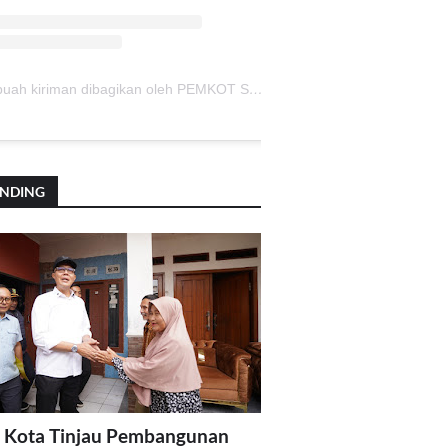
Sebuah kiriman dibagikan oleh PEMKOT SUKABUMI (@pemkotsukabumi_)
ENDING
 Kota Tinjau Pembangunan