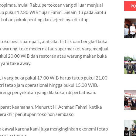
rkopimda, mulai Rabu, pertokoan yang di luar menjual
PO
 pukul 12.30 WIB,'' ujar Fahmi. Selain itu pada Sabtu
 bahan pokok penting dan sejenisnya ditutup
ko besi, sparepart, alat-alat listrik dan bengkel buka
uk warung, toko modern atau supermarket yang menjual
ukul 20.00 WIB dan restoran atau warung makan buka
yani take away.
KL) yang buka pukul 17.00 WIB harus tutup pukul 21.00
ri tetap jam operasional hingga pukul 15.00 WIB.
arengi penyekatan yang dilakukan di perbatasan.
aparat keamanan. Menurut H. Achmad Fahmi, ketika
terakhir penutupan toko non sembako.
jak awal karena kami juga menginginkan ekonomi tetap