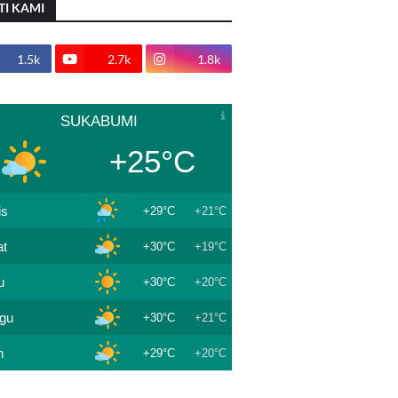
TI KAMI
1.5k
2.7k
1.8k
SUKABUMI
+25°C
is
+29°C
+21°C
t
+30°C
+19°C
u
+30°C
+20°C
gu
+30°C
+21°C
n
+29°C
+20°C