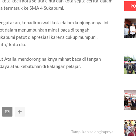
kota kecil kota sejuta cinta dan kota sejita cerita, dalam
PO
inta termasuk ke SMA 4 Sukabumi.
engatakan, kehadiran wali kota dalam kunjungannya ini
ot dalam menumbuhkan minat baca di tengah
kabumi patut diapresiasi karena cukup mumpuni,
ta,'' kata dia.
ut Atalia, mendorong naiknya mknat baca di tengah
daya atau kebutuhan di kalangan pelajar.
Tampilkan selengkapnya