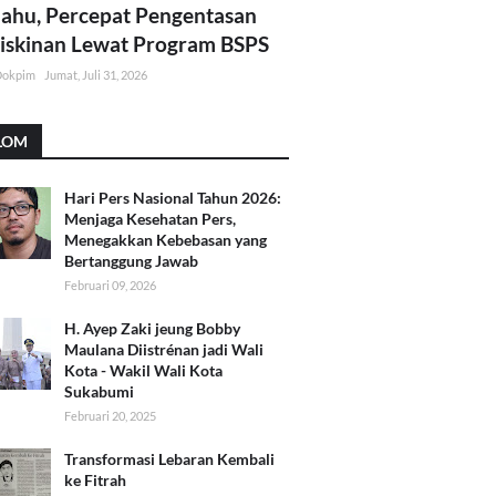
lahu, Percepat Pengentasan
skinan Lewat Program BSPS
Dokpim
Jumat, Juli 31, 2026
LOM
Hari Pers Nasional Tahun 2026:
Menjaga Kesehatan Pers,
Menegakkan Kebebasan yang
Bertanggung Jawab
Februari 09, 2026
H. Ayep Zaki jeung Bobby
Maulana Diistrénan jadi Wali
Kota - Wakil Wali Kota
Sukabumi
Februari 20, 2025
Transformasi Lebaran Kembali
ke Fitrah