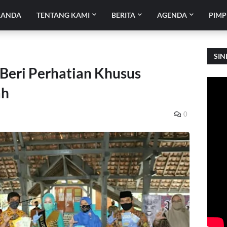
RANDA
TENTANG KAMI
BERITA
AGENDA
PIMP
SIN
Beri Perhatian Khusus
ah
0