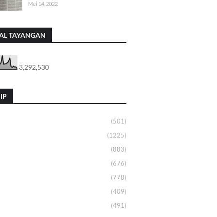
Mei 14, 2022
AL TAYANGAN
3,292,530
IP
(501)
(1225)
(883)
(676)
(778)
(409)
(491)