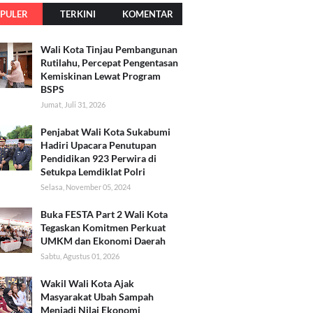
PULER
TERKINI
KOMENTAR
Wali Kota Tinjau Pembangunan
Rutilahu, Percepat Pengentasan
Kemiskinan Lewat Program
BSPS
Jumat, Juli 31, 2026
Penjabat Wali Kota Sukabumi
Hadiri Upacara Penutupan
Pendidikan 923 Perwira di
Setukpa Lemdiklat Polri
Selasa, November 05, 2024
Buka FESTA Part 2 Wali Kota
Tegaskan Komitmen Perkuat
UMKM dan Ekonomi Daerah
Sabtu, Agustus 01, 2026
Wakil Wali Kota Ajak
Masyarakat Ubah Sampah
Menjadi Nilai Ekonomi