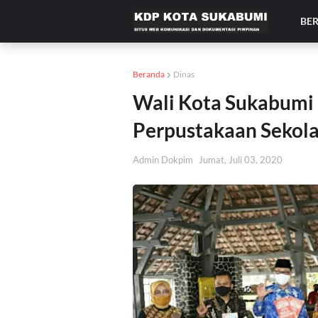
BE
Beranda
Dinas
Wali Kota Sukabumi 
Perpustakaan Sekol
Admin Dokpim
Jumat, Juli 03, 2020