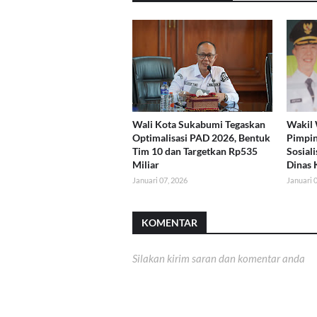
Wali Kota Sukabumi Tegaskan
Wakil 
Optimalisasi PAD 2026, Bentuk
Pimpin
Tim 10 dan Targetkan Rp535
Sosiali
Miliar
Dinas 
Januari 07, 2026
Januari 
KOMENTAR
Silakan kirim saran dan komentar anda