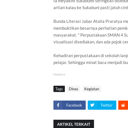
Ia meyakini Sukabumi seringkali disebut 
artian kalau ke Sukabuni pasti jatuh c
Bunda Literasi Jabar Atalia Praratya m
membuktikan besarnya perhatian pemk
masyarakat. '' Perpustakaan SMAN 4 Su
visualisasi disediakan, dan ada pojok ceri
Kehadiran perpustakaan di sekolah lanj
pelajar. Sehingga minat baca menjadi bu
Headline
Tags
Dinas
Kegiatan
Facebook
Twitter
ARTIKEL TERKAIT