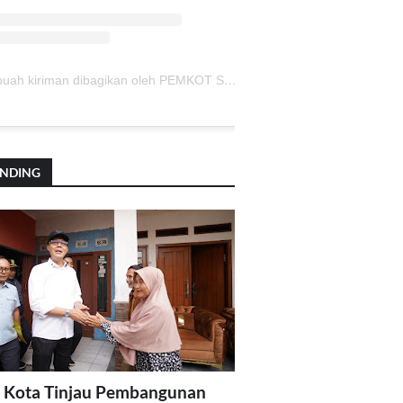
Sebuah kiriman dibagikan oleh PEMKOT SUKABUMI (@pemkotsukabumi_)
ENDING
 Kota Tinjau Pembangunan