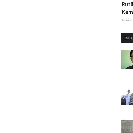
Ruti
Kemi
Admin 
KO