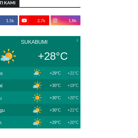
TI KAMI
1.5k
2.7k
1.8k
SUKABUMI
+28°C
is
+29°C
+21°C
t
+30°C
+19°C
u
+30°C
+20°C
gu
+30°C
+21°C
n
+29°C
+20°C