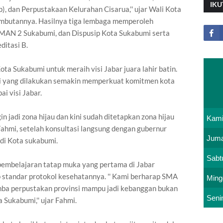
IKU
), dan Perpustakaan Kelurahan Cisarua,'' ujar Wali Kota
mbutannya. Hasilnya tiga lembaga memperoleh
SMAN 2 Sukabumi, dan Dispusip Kota Sukabumi serta
itasi B.
ta Sukabumi untuk meraih visi Jabar juara lahir batin.
si yang dilakukan semakin memperkuat komitmen kota
i visi Jabar.
n jadi zona hijau dan kini sudah ditetapkan zona hijau
Kam
 Fahmi, setelah konsultasi langsung dengan gubernur
Juma
di Kota sukabumi.
Sabt
 pembelajaran tatap muka yang pertama di Jabar
 standar protokol kesehatannya. '' Kami berharap SMA
Ming
omba perpustakan provinsi mampu jadi kebanggan bukan
Seni
 Sukabumi,'' ujar Fahmi.