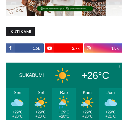
IKUTI KAMI
1.5k
2.7k
1.8k
+26°C
SUKABUMI
Sen
Sel
Rab
Kam
Jum
+29°C
+29°C
+29°C
+29°C
+29°C
+20°C
+20°C
+20°C
+20°C
+21°C