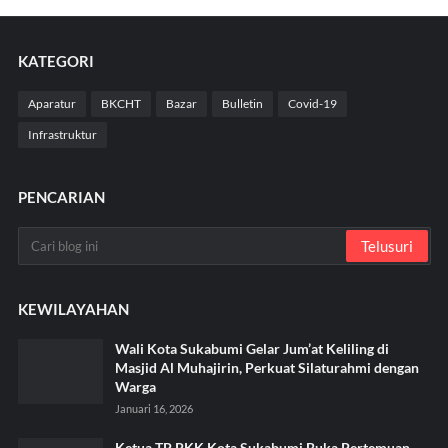
KATEGORI
Aparatur
BKCHT
Bazar
Bulletin
Covid-19
Infrastruktur
PENCARIAN
KEWILAYAHAN
Wali Kota Sukabumi Gelar Jum’at Keliling di
Masjid Al Muhajirin, Perkuat Silaturahmi dengan
Warga
Januari 16, 2026
Ketua TP PKK Kota Sukabumi Buka Pertemuan