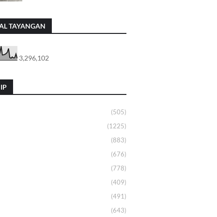
AL TAYANGAN
3,296,102
IP
(505)
(1225)
(883)
(676)
(778)
(409)
(491)
(643)