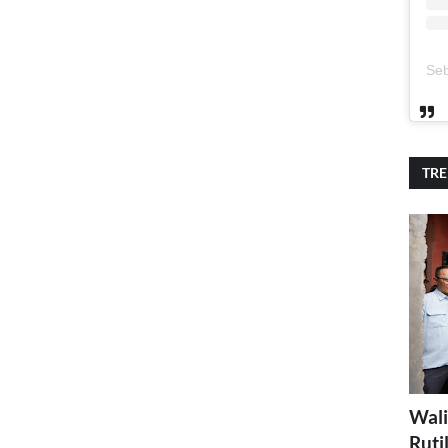
TR
Wali
Ruti