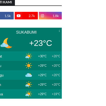
TI KAMI
1.5k
2.7k
1.8k
SUKABUMI
+23°C
t
+30°C
+20°C
u
+29°C
+20°C
gu
+29°C
+20°C
n
+29°C
+20°C
sa
+29°C
+19°C