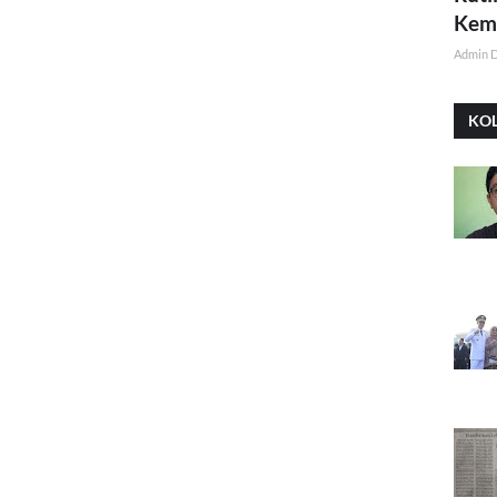
Kemi
Admin 
KO