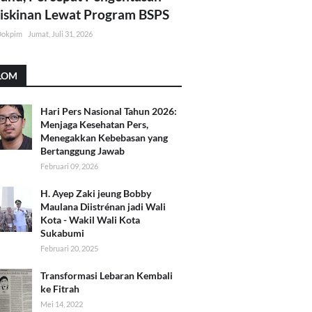
skinan Lewat Program BSPS
Dokpim
Jumat, Juli 31, 2026
LOM
Hari Pers Nasional Tahun 2026:
Menjaga Kesehatan Pers,
Menegakkan Kebebasan yang
Bertanggung Jawab
Februari 09, 2026
H. Ayep Zaki jeung Bobby
Maulana Diistrénan jadi Wali
Kota - Wakil Wali Kota
Sukabumi
Februari 20, 2025
Transformasi Lebaran Kembali
ke Fitrah
Mei 14, 2022