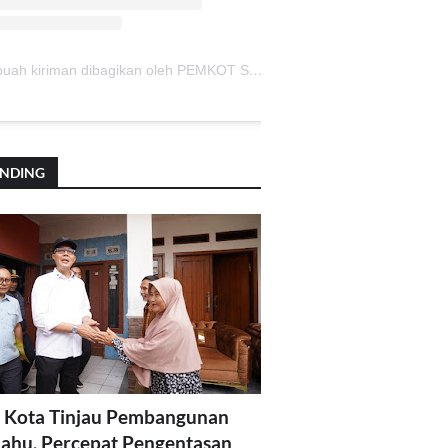
Sebuah kiriman dibagikan oleh PEMKOT SUKABUMI (@pemkotsukabumi_)
ENDING
 Kota Tinjau Pembangunan
lahu, Percepat Pengentasan