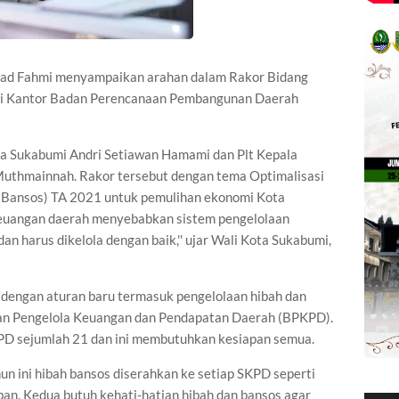
d Fahmi menyampaikan arahan dalam Rakor Bidang
i Kantor Badan Perencanaan Pembangunan Daerah
ota Sukabumi Andri Setiawan Hamami dan Plt Kepala
uthmainnah. Rakor tersebut dengan tema Optimalisasi
( Bansos) TA 2021 untuk pemulihan ekonomi Kota
 keuangan daerah menyebabkan sistem pengelolaan
n harus dikelola dengan baik,'' ujar Wali Kota Sukabumi,
 dengan aturan baru termasuk pengelolaan hibah dan
adan Pengelola Keuangan dan Pendapatan Daerah (BPKPD).
D sejumlah 21 dan ini membutuhkan kesiapan semua.
hun ini hibah bansos diserahkan ke setiap SKPD seperti
an. Kedua butuh kehati-hatian hibah dan bansos agar