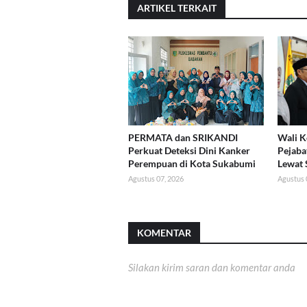
ARTIKEL TERKAIT
PERMATA dan SRIKANDI
Wali K
Perkuat Deteksi Dini Kanker
Pejaba
Perempuan di Kota Sukabumi
Lewat 
Agustus 07, 2026
Agustus 
KOMENTAR
Silakan kirim saran dan komentar anda