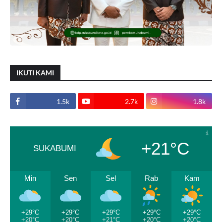
IKUTI KAMI
1.5k
2.7k
1.8k
+21°C
SUKABUMI
Min
Sen
Sel
Rab
Kam
+29°C
+29°C
+29°C
+29°C
+29°C
+20°C
+20°C
+21°C
+20°C
+20°C