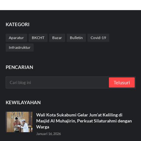
KATEGORI
Aparatur
BKCHT
Bazar
Bulletin
Covid-19
Infrastruktur
PENCARIAN
KEWILAYAHAN
Wali Kota Sukabumi Gelar Jum’at Keliling di
Masjid Al Muhajirin, Perkuat Silaturahmi dengan
Warga
Januari 16, 2026