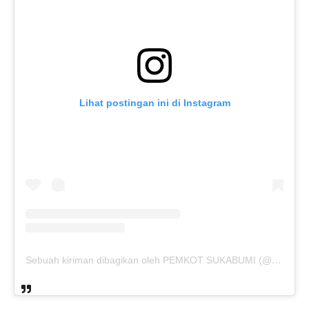
Lihat postingan ini di Instagram
Sebuah kiriman dibagikan oleh PEMKOT SUKABUMI (@pemkotsukabumi_)