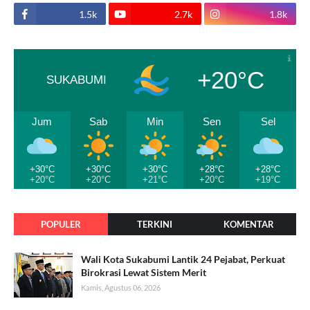
1.5k
2.7k
1.8k
+20°C
SUKABUMI
Jum
Sab
Min
Sen
Sel
+30°C
+30°C
+30°C
+28°C
+28°C
+20°C
+20°C
+21°C
+20°C
+19°C
POPULER
TERKINI
KOMENTAR
Wali Kota Sukabumi Lantik 24 Pejabat, Perkuat
Birokrasi Lewat Sistem Merit
Kamis, Agustus 06, 2026