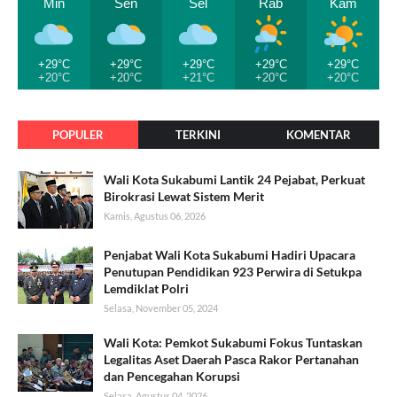
Min
Sen
Sel
Rab
Kam
+29°C
+29°C
+29°C
+29°C
+29°C
+20°C
+20°C
+21°C
+20°C
+20°C
POPULER
TERKINI
KOMENTAR
Wali Kota Sukabumi Lantik 24 Pejabat, Perkuat
Birokrasi Lewat Sistem Merit
Kamis, Agustus 06, 2026
Penjabat Wali Kota Sukabumi Hadiri Upacara
Penutupan Pendidikan 923 Perwira di Setukpa
Lemdiklat Polri
Selasa, November 05, 2024
Wali Kota: Pemkot Sukabumi Fokus Tuntaskan
Legalitas Aset Daerah Pasca Rakor Pertanahan
dan Pencegahan Korupsi
Selasa, Agustus 04, 2026