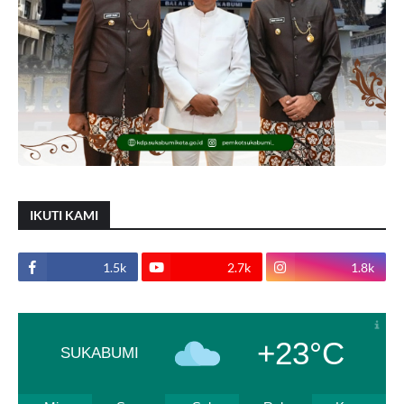
IKUTI KAMI
1.5k
2.7k
1.8k
+23°C
SUKABUMI