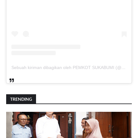
Sebuah kiriman dibagikan oleh PEMKOT SUKABUMI (@pemkotsukabumi_)
TRENDING