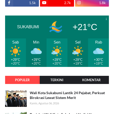
1.5k
2.7k
1.8k
+21°C
SUKABUMI
Sab
Min
Sen
Sel
Rab
+29°C
+29°C
+29°C
+29°C
+30°C
+20°C
+20°C
+20°C
+19°C
+19°C
POPULER
TERKINI
KOMENTAR
Wali Kota Sukabumi Lantik 24 Pejabat, Perkuat
Birokrasi Lewat Sistem Merit
Kamis, Agustus 06, 2026