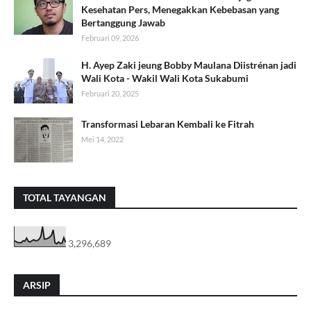
Kesehatan Pers, Menegakkan Kebebasan yang
Bertanggung Jawab
Februari 09, 2026
H. Ayep Zaki jeung Bobby Maulana Diistrénan jadi
Wali Kota - Wakil Wali Kota Sukabumi
Februari 20, 2025
Transformasi Lebaran Kembali ke Fitrah
Mei 14, 2022
TOTAL TAYANGAN
3,296,689
ARSIP