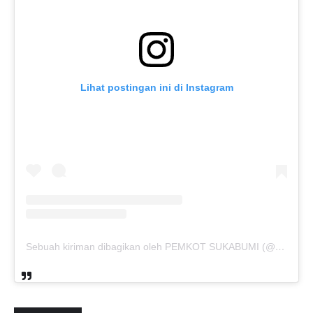
Lihat postingan ini di Instagram
Sebuah kiriman dibagikan oleh PEMKOT SUKABUMI (@pemkotsukabumi_)