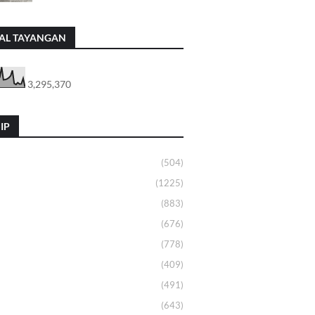
AL TAYANGAN
3,295,370
IP
(504)
(1225)
(883)
(676)
(778)
(409)
(491)
(643)