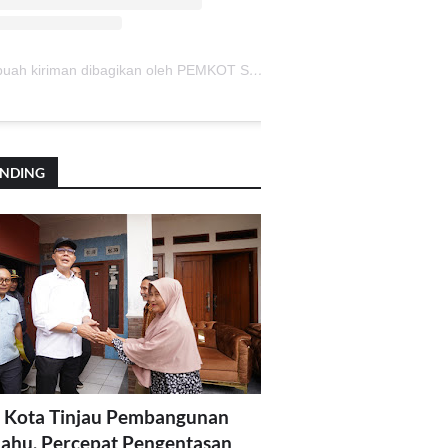
Sebuah kiriman dibagikan oleh PEMKOT SUKABUMI (@pemkotsukabumi_)
ENDING
 Kota Tinjau Pembangunan
lahu, Percepat Pengentasan