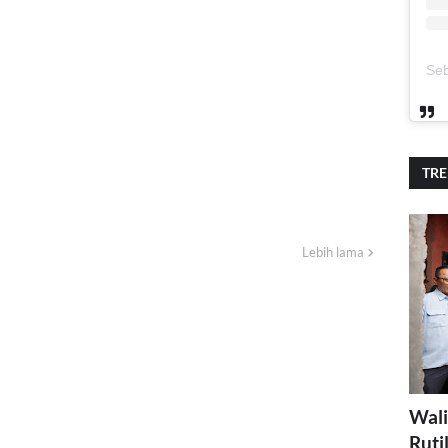
TR
Lebih lama
Wali
Ruti