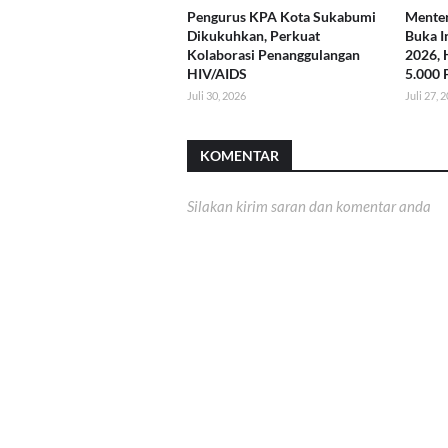
Pengurus KPA Kota Sukabumi
Menter
Dikukuhkan, Perkuat
Buka I
Kolaborasi Penanggulangan
2026, 
HIV/AIDS
5.000 
Juli 30, 2026
Juli 27, 
KOMENTAR
Silakan kirim saran dan komentar anda