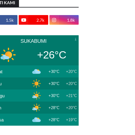
TI KAMI
1.5k
2.7k
1.8k
SUKABUMI
+26°C
t
+30°C
+20°C
u
+30°C
+20°C
gu
+30°C
+21°C
n
+28°C
+20°C
sa
+28°C
+19°C