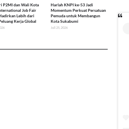
i P2MI dan Wali Kota
Harlah KNPI ke-53 Jadi
nternational Job Fair
Momentum Perkuat Persatuan
Hadirkan Lebih dari
Pemuda untuk Membangun
Peluang Kerja Global
Kota Sukabumi
2026
Juli 25, 2026