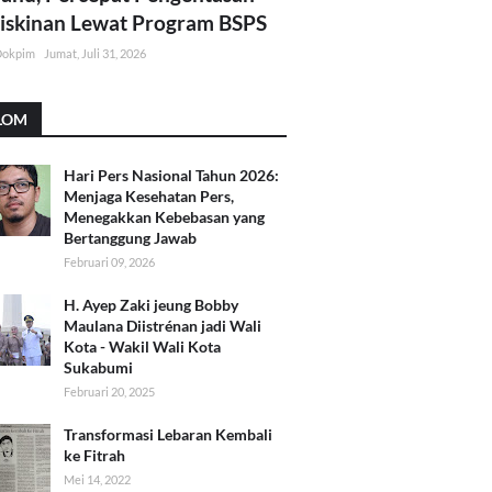
skinan Lewat Program BSPS
Dokpim
Jumat, Juli 31, 2026
LOM
Hari Pers Nasional Tahun 2026:
Menjaga Kesehatan Pers,
Menegakkan Kebebasan yang
Bertanggung Jawab
Februari 09, 2026
H. Ayep Zaki jeung Bobby
Maulana Diistrénan jadi Wali
Kota - Wakil Wali Kota
Sukabumi
Februari 20, 2025
Transformasi Lebaran Kembali
ke Fitrah
Mei 14, 2022