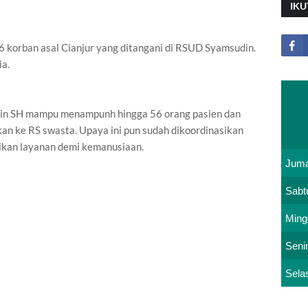
IKU
6 korban asal Cianjur yang ditangani di RSUD Syamsudin.
ia.
in SH mampu menampunh hingga 56 orang pasien dan
an ke RS swasta. Upaya ini pun sudah dikoordinasikan
kan layanan demi kemanusiaan.
Juma
Sabt
Ming
Seni
Sela