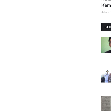
Kemi
Admin 
KO