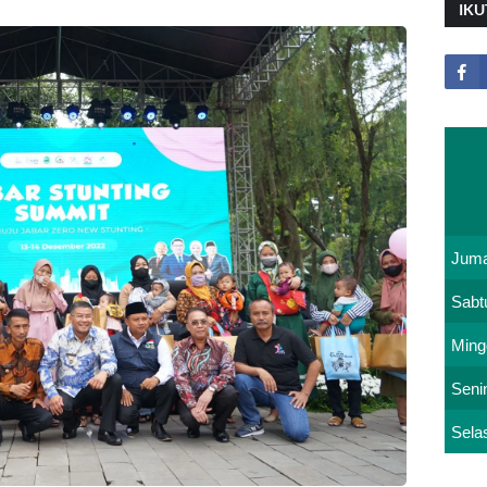
IKU
Juma
Sabt
Ming
Seni
Sela