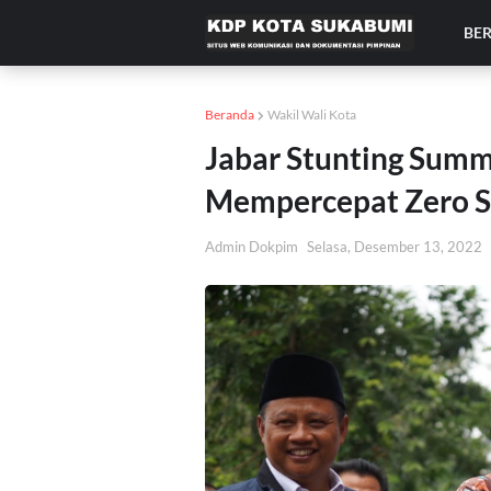
BE
Beranda
Wakil Wali Kota
Jabar Stunting Summ
Mempercepat Zero St
Admin Dokpim
Selasa, Desember 13, 2022