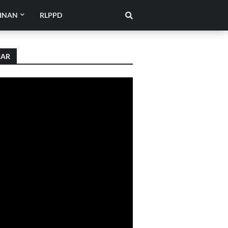
INAN
RLPPD
IAR