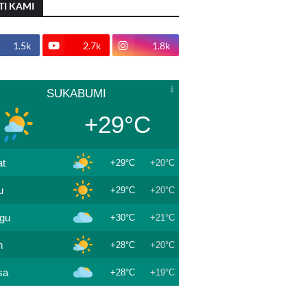
TI KAMI
1.5k
2.7k
1.8k
SUKABUMI
+29°C
t
+29°C
+20°C
u
+29°C
+20°C
gu
+30°C
+21°C
n
+28°C
+20°C
sa
+28°C
+19°C