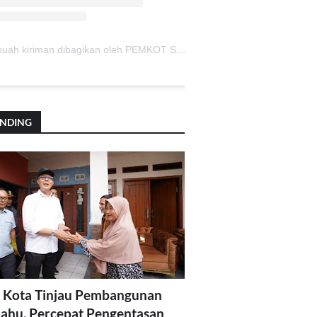
Sebuah kiriman dibagikan oleh PEMKOT SUKABUMI (@pemkotsukabumi_)
ENDING
 Kota Tinjau Pembangunan
lahu, Percepat Pengentasan