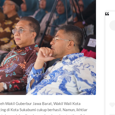
leh Wakil Guberbur Jawa Barat, Wakil Wali Kota
g di Kota Sukabumi cukup berhasil. Namun, ikhtiar