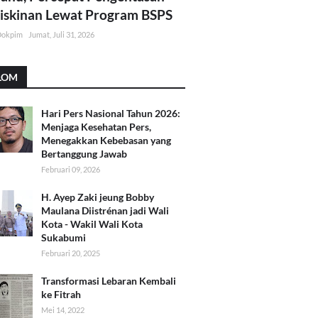
skinan Lewat Program BSPS
Dokpim
Jumat, Juli 31, 2026
LOM
Hari Pers Nasional Tahun 2026:
Menjaga Kesehatan Pers,
Menegakkan Kebebasan yang
Bertanggung Jawab
Februari 09, 2026
H. Ayep Zaki jeung Bobby
Maulana Diistrénan jadi Wali
Kota - Wakil Wali Kota
Sukabumi
Februari 20, 2025
Transformasi Lebaran Kembali
ke Fitrah
Mei 14, 2022