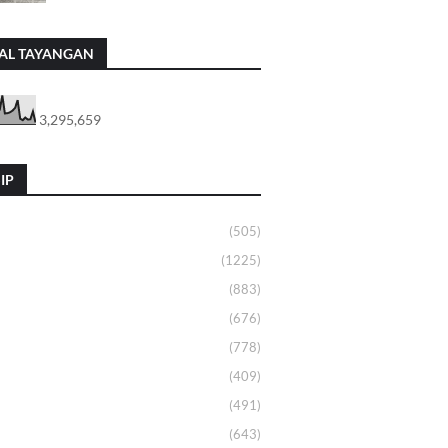
AL TAYANGAN
3,295,659
IP
(505)
(1225)
(883)
(676)
(778)
(409)
(491)
(643)