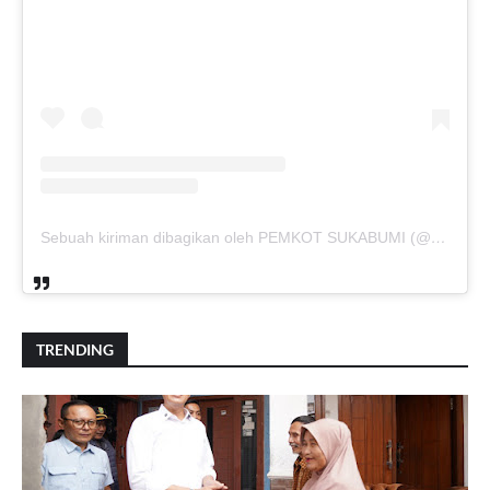
Sebuah kiriman dibagikan oleh PEMKOT SUKABUMI (@pemkotsukabumi_)
TRENDING