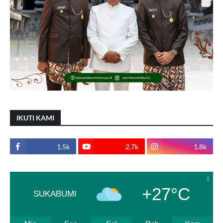
IKUTI KAMI
1.5k
2.7k
1.8k
+27°C
SUKABUMI