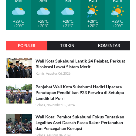
Min
Sen
Sel
Rab
Kam
+29°C
+29°C
+29°C
+29°C
+29°C
+20°C
+20°C
+21°C
+20°C
+20°C
POPULER
TERKINI
KOMENTAR
Wali Kota Sukabumi Lantik 24 Pejabat, Perkuat
Birokrasi Lewat Sistem Merit
Kamis, Agustus 06, 2026
Penjabat Wali Kota Sukabumi Hadiri Upacara
Penutupan Pendidikan 923 Perwira di Setukpa
Lemdiklat Polri
Selasa, November 05, 2024
Wali Kota: Pemkot Sukabumi Fokus Tuntaskan
Legalitas Aset Daerah Pasca Rakor Pertanahan
dan Pencegahan Korupsi
Selasa, Agustus 04, 2026