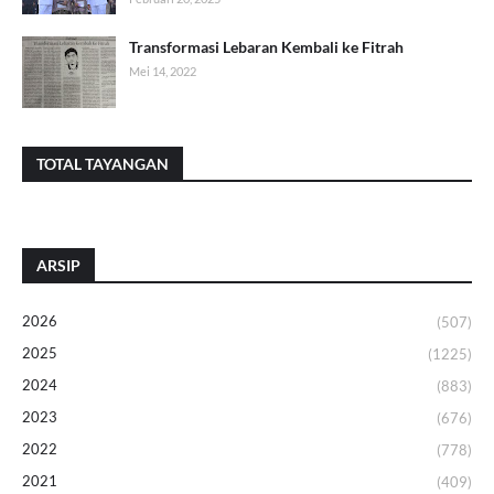
Transformasi Lebaran Kembali ke Fitrah
Mei 14, 2022
TOTAL TAYANGAN
ARSIP
2026
(507)
2025
(1225)
2024
(883)
2023
(676)
2022
(778)
2021
(409)