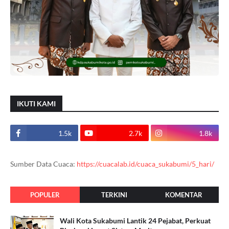
IKUTI KAMI
1.5k
2.7k
1.8k
Sumber Data Cuaca:
https://cuacalab.id/cuaca_sukabumi/5_hari/
POPULER
TERKINI
KOMENTAR
Wali Kota Sukabumi Lantik 24 Pejabat, Perkuat