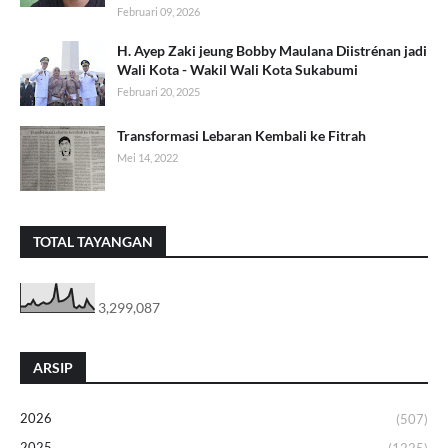
Februari 09, 2026
H. Ayep Zaki jeung Bobby Maulana Diistrénan jadi
Wali Kota - Wakil Wali Kota Sukabumi
Februari 20, 2025
Transformasi Lebaran Kembali ke Fitrah
Mei 14, 2022
TOTAL TAYANGAN
3,299,087
ARSIP
2026
(507)
2025