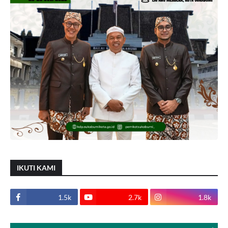
IKUTI KAMI
1.5k
2.7k
1.8k