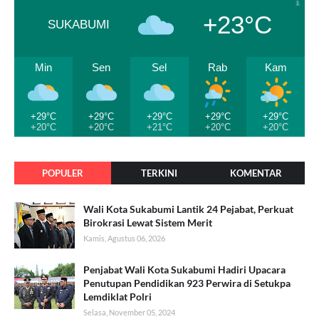
+23°C
SUKABUMI
Min
Sen
Sel
Rab
Kam
+29°C
+29°C
+29°C
+29°C
+29°C
+20°C
+20°C
+21°C
+20°C
+20°C
POPULER
TERKINI
KOMENTAR
Wali Kota Sukabumi Lantik 24 Pejabat, Perkuat
Birokrasi Lewat Sistem Merit
Kamis, Agustus 06, 2026
Penjabat Wali Kota Sukabumi Hadiri Upacara
Penutupan Pendidikan 923 Perwira di Setukpa
Lemdiklat Polri
Selasa, November 05, 2024