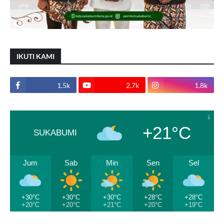
IKUTI KAMI
1.5k
2.7k
1.8k
+21°C
SUKABUMI
Jum
Sab
Min
Sen
Sel
+30°C
+30°C
+30°C
+28°C
+28°C
+20°C
+20°C
+21°C
+20°C
+19°C