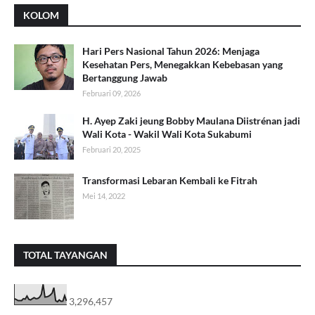
KOLOM
Hari Pers Nasional Tahun 2026: Menjaga
Kesehatan Pers, Menegakkan Kebebasan yang
Bertanggung Jawab
Februari 09, 2026
H. Ayep Zaki jeung Bobby Maulana Diistrénan jadi
Wali Kota - Wakil Wali Kota Sukabumi
Februari 20, 2025
Transformasi Lebaran Kembali ke Fitrah
Mei 14, 2022
TOTAL TAYANGAN
3,296,457