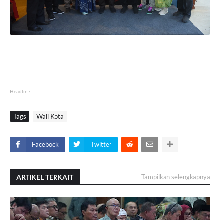
Headline
Tags
Wali Kota
Facebook
Twitter
ARTIKEL TERKAIT
Tampilkan selengkapnya