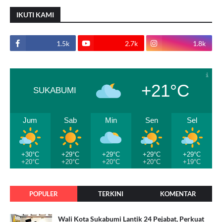
IKUTI KAMI
1.5k
2.7k
1.8k
+21°C
SUKABUMI
Jum
Sab
Min
Sen
Sel
+30°C
+29°C
+29°C
+29°C
+29°C
+20°C
+20°C
+20°C
+20°C
+19°C
POPULER
TERKINI
KOMENTAR
Wali Kota Sukabumi Lantik 24 Pejabat, Perkuat