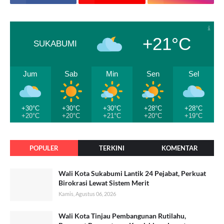
+21°C
SUKABUMI
Jum
Sab
Min
Sen
Sel
+30°C
+30°C
+30°C
+28°C
+28°C
+20°C
+20°C
+21°C
+20°C
+19°C
POPULER
TERKINI
KOMENTAR
Wali Kota Sukabumi Lantik 24 Pejabat, Perkuat
Birokrasi Lewat Sistem Merit
Kamis, Agustus 06, 2026
Wali Kota Tinjau Pembangunan Rutilahu,