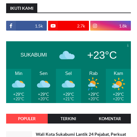
IKUTI KAMI
1.5k
2.7k
1.8k
+23°C
SUKABUMI
Min
Sen
Sel
Rab
Kam
+29°C
+29°C
+29°C
+29°C
+29°C
+20°C
+20°C
+21°C
+20°C
+20°C
POPULER
TERKINI
KOMENTAR
Wali Kota Sukabumi Lantik 24 Pejabat, Perkuat