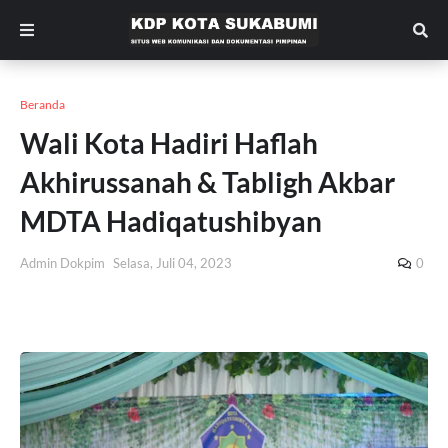
Beranda
Wali Kota Hadiri Haflah
Akhirussanah & Tabligh Akbar
MDTA Hadiqatushibyan
Admin Dokpim
Selasa, Juli 04, 2023
0