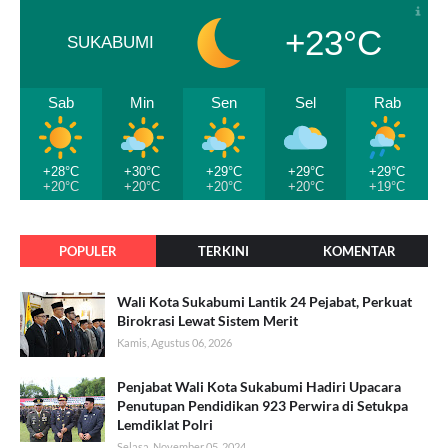
+23°C
SUKABUMI
Sab
Min
Sen
Sel
Rab
+28°C
+30°C
+29°C
+29°C
+29°C
+20°C
+20°C
+20°C
+20°C
+19°C
POPULER
TERKINI
KOMENTAR
Wali Kota Sukabumi Lantik 24 Pejabat, Perkuat
Birokrasi Lewat Sistem Merit
Kamis, Agustus 06, 2026
Penjabat Wali Kota Sukabumi Hadiri Upacara
Penutupan Pendidikan 923 Perwira di Setukpa
Lemdiklat Polri
Selasa, November 05, 2024