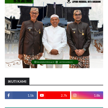
IKUTI KAMI
1.5k
2.7k
1.8k