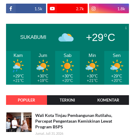
1.5k
2.7k
1.8k
+29°C
SUKABUMI
Kam
Jum
Sab
Min
Sen
+29°C
+30°C
+30°C
+30°C
+29°C
+21°C
+19°C
+20°C
+21°C
+20°C
POPULER
TERKINI
KOMENTAR
Wali Kota Tinjau Pembangunan Rutilahu,
Percepat Pengentasan Kemiskinan Lewat
Program BSPS
Jumat, Juli 31, 2026