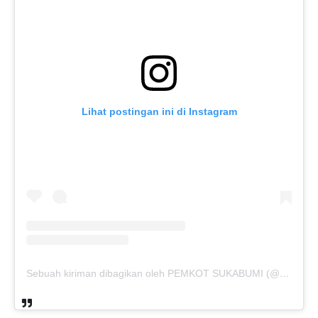
Lihat postingan ini di Instagram
Sebuah kiriman dibagikan oleh PEMKOT SUKABUMI (@pemkotsukabumi_)