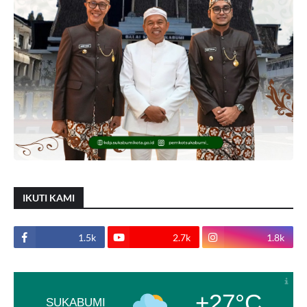
IKUTI KAMI
1.5k
2.7k
1.8k
+27°C
SUKABUMI