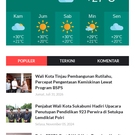
Kam
Jum
Sab
Min
Sen
+30°C
+30°C
+30°C
+29°C
+29°C
+21°C
+20°C
+20°C
+21°C
+20°C
POPULER
TERKINI
KOMENTAR
Wali Kota Tinjau Pembangunan Rutilahu,
Percepat Pengentasan Kemiskinan Lewat
Program BSPS
Jumat, Juli 31, 2026
Penjabat Wali Kota Sukabumi Hadiri Upacara
Penutupan Pendidikan 923 Perwira di Setukpa
Lemdiklat Polri
Selasa, November 05, 2024