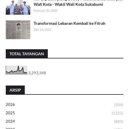
Wali Kota - Wakil Wali Kota Sukabumi
Februari 20, 2025
Transformasi Lebaran Kembali ke Fitrah
Mei 14, 2022
TOTAL TAYANGAN
3,293,348
ARSIP
2026
(504)
2025
(1225)
2024
(883)