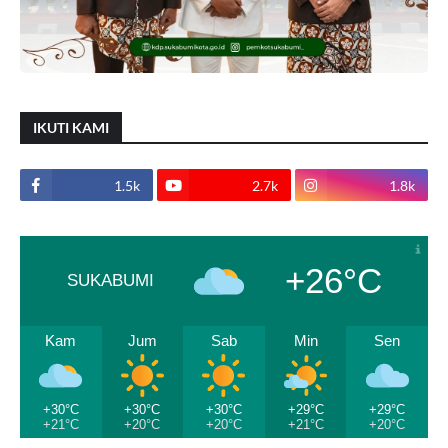
IKUTI KAMI
1.5k
2.7k
1.8k
+26°C
SUKABUMI
Kam
Jum
Sab
Min
Sen
+30°C
+30°C
+30°C
+29°C
+29°C
+21°C
+20°C
+20°C
+21°C
+20°C