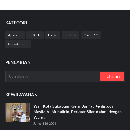
KATEGORI
Aparatur
BKCHT
Bazar
Bulletin
Covid-19
Infrastruktur
PENCARIAN
KEWILAYAHAN
Wali Kota Sukabumi Gelar Jum’at Keliling di
Masjid Al Muhajirin, Perkuat Silaturahmi dengan
Warga
Januari 16, 2026