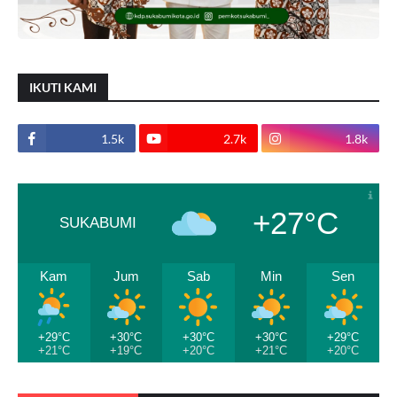
IKUTI KAMI
1.5k
2.7k
1.8k
+27°C
SUKABUMI
Kam
Jum
Sab
Min
Sen
+29°C
+30°C
+30°C
+30°C
+29°C
+21°C
+19°C
+20°C
+21°C
+20°C