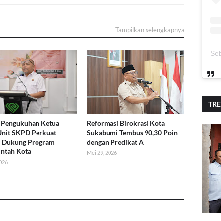
Tampilkan selengkapnya
TR
 Pengukuhan Ketua
Reformasi Birokrasi Kota
nit SKPD Perkuat
Sukabumi Tembus 90,30 Poin
i Dukung Program
dengan Predikat A
ntah Kota
Mei 29, 2026
2026