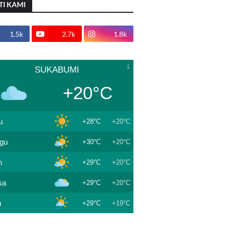
TI KAMI
1.5k
2.7k
1.8k
SUKABUMI
+20°C
u
+28°C
+20°C
gu
+30°C
+20°C
n
+29°C
+20°C
sa
+29°C
+20°C
u
+29°C
+19°C