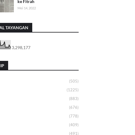
ke Fitrah
Mei 14, 2022
AL TAYANGAN
3,298,177
IP
(505)
(1225)
(883)
(676)
(778)
(409)
(491)