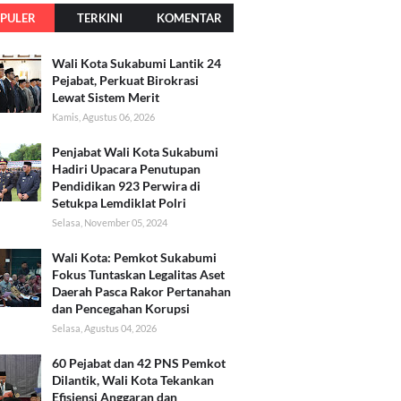
PULER
TERKINI
KOMENTAR
Wali Kota Sukabumi Lantik 24
Pejabat, Perkuat Birokrasi
Lewat Sistem Merit
Kamis, Agustus 06, 2026
Penjabat Wali Kota Sukabumi
Hadiri Upacara Penutupan
Pendidikan 923 Perwira di
Setukpa Lemdiklat Polri
Selasa, November 05, 2024
Wali Kota: Pemkot Sukabumi
Fokus Tuntaskan Legalitas Aset
Daerah Pasca Rakor Pertanahan
dan Pencegahan Korupsi
Selasa, Agustus 04, 2026
60 Pejabat dan 42 PNS Pemkot
Dilantik, Wali Kota Tekankan
Efisiensi Anggaran dan