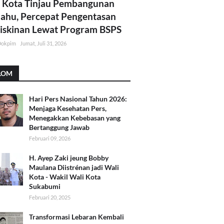
 Kota Tinjau Pembangunan
lahu, Percepat Pengentasan
skinan Lewat Program BSPS
Dokpim
Jumat, Juli 31, 2026
LOM
Hari Pers Nasional Tahun 2026:
Menjaga Kesehatan Pers,
Menegakkan Kebebasan yang
Bertanggung Jawab
Februari 09, 2026
H. Ayep Zaki jeung Bobby
Maulana Diistrénan jadi Wali
Kota - Wakil Wali Kota
Sukabumi
Februari 20, 2025
Transformasi Lebaran Kembali