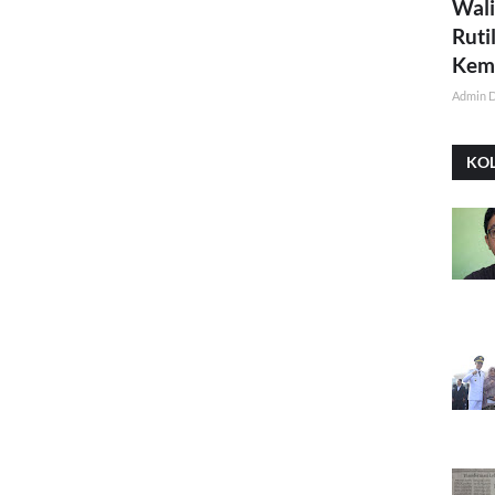
Wali
Ruti
Kemi
Admin 
KO