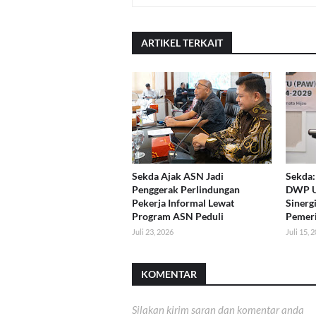
ARTIKEL TERKAIT
Sekda Ajak ASN Jadi
Sekda:
Penggerak Perlindungan
DWP U
Pekerja Informal Lewat
Sinerg
Program ASN Peduli
Pemeri
Juli 23, 2026
Juli 15, 
KOMENTAR
Silakan kirim saran dan komentar anda