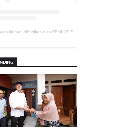
Sebuah kiriman dibagikan oleh PEMKOT SUKABUMI (@pemkotsukabumi_)
ENDING