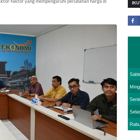
 faktor-faktor yang mempengaruhi perubahan harga di
IKU
Sabt
Ming
Seni
Sela
Rab