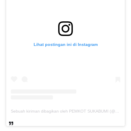
Lihat postingan ini di Instagram
Sebuah kiriman dibagikan oleh PEMKOT SUKABUMI (@pemkotsukabumi_)