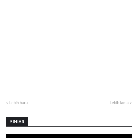
Lebih baru
Lebih lama
SINIAR