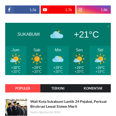
1.5k
2.7k
1.8k
+21°C
SUKABUMI
Jum
Sab
Min
Sen
Sel
+30°C
+29°C
+29°C
+29°C
+29°C
+20°C
+20°C
+20°C
+20°C
+19°C
POPULER
TERKINI
KOMENTAR
Wali Kota Sukabumi Lantik 24 Pejabat, Perkuat
Birokrasi Lewat Sistem Merit
Kamis, Agustus 06, 2026