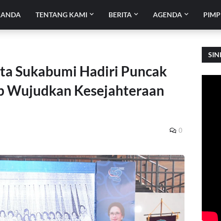
RANDA
TENTANG KAMI
BERITA
AGENDA
PIMP
SIN
ta Sukabumi Hadiri Puncak
ap Wujudkan Kesejahteraan
0