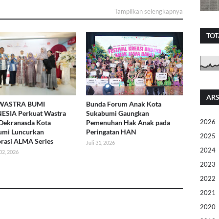
Tampilkan selengkapnya
TOT
ARS
WASTRA BUMI
Bunda Forum Anak Kota
ESIA Perkuat Wastra
Sukabumi Gaungkan
2026
 Dekranasda Kota
Pemenuhan Hak Anak pada
umi Luncurkan
Peringatan HAN
2025
rasi ALMA Series
Juli 31, 2026
2024
02, 2026
2023
2022
2021
2020