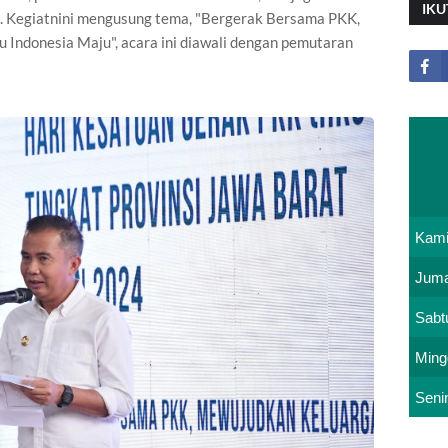
IKU
t. Kegiatnini mengusung tema, "Bergerak Bersama PKK,
Indonesia Maju", acara ini diawali dengan pemutaran
Kam
Juma
Sabt
Ming
Seni