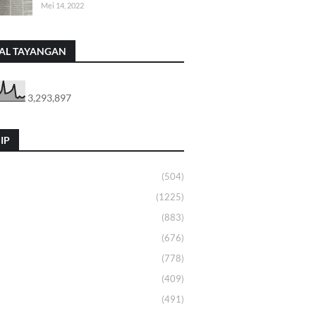
Mei 14, 2022
AL TAYANGAN
3,293,897
IP
(504)
(1225)
(883)
(676)
(778)
(409)
(491)