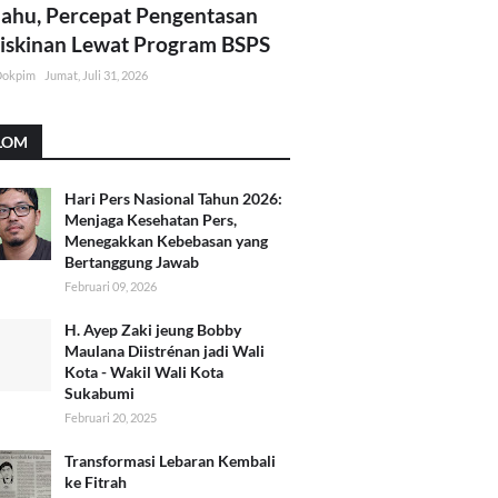
lahu, Percepat Pengentasan
skinan Lewat Program BSPS
Dokpim
Jumat, Juli 31, 2026
LOM
Hari Pers Nasional Tahun 2026:
Menjaga Kesehatan Pers,
Menegakkan Kebebasan yang
Bertanggung Jawab
Februari 09, 2026
H. Ayep Zaki jeung Bobby
Maulana Diistrénan jadi Wali
Kota - Wakil Wali Kota
Sukabumi
Februari 20, 2025
Transformasi Lebaran Kembali
ke Fitrah