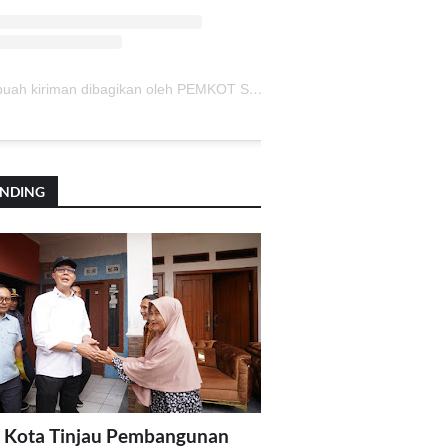
Sebuah kiriman dibagikan oleh PEMKOT SUKABUMI (@pemkotsukabumi_)
ENDING
 Kota Tinjau Pembangunan