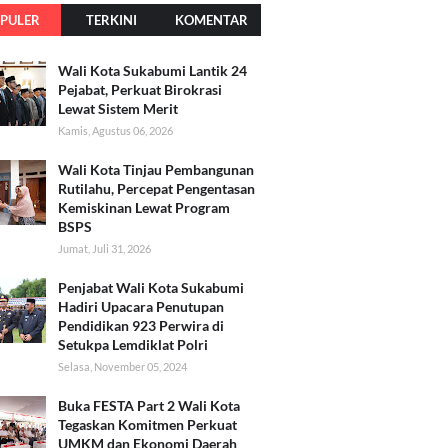
PULER
TERKINI
KOMENTAR
Wali Kota Sukabumi Lantik 24
Pejabat, Perkuat Birokrasi
Lewat Sistem Merit
Kamis, Agustus 06, 2026
Wali Kota Tinjau Pembangunan
Rutilahu, Percepat Pengentasan
Kemiskinan Lewat Program
BSPS
Jumat, Juli 31, 2026
Penjabat Wali Kota Sukabumi
Hadiri Upacara Penutupan
Pendidikan 923 Perwira di
Setukpa Lemdiklat Polri
Selasa, November 05, 2024
Buka FESTA Part 2 Wali Kota
Tegaskan Komitmen Perkuat
UMKM dan Ekonomi Daerah