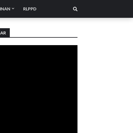
INAN
RLPPD
IAR