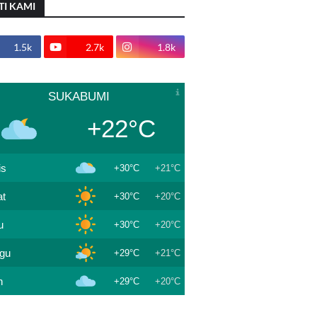
TI KAMI
1.5k
2.7k
1.8k
SUKABUMI
+22°C
is
+30°C
+21°C
t
+30°C
+20°C
u
+30°C
+20°C
gu
+29°C
+21°C
n
+29°C
+20°C