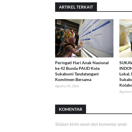
ARTIKEL TERKAIT
Peringati Hari Anak Nasional
SUKA
ke 42 Bunda PAUD Kota
INDON
Sukabumi Tandatangani
Lokal,
Komitmen Bersama
Sukab
Kolabo
Agustus 05, 2026
Agustus 
KOMENTAR
Silakan kirim saran dan komentar anda