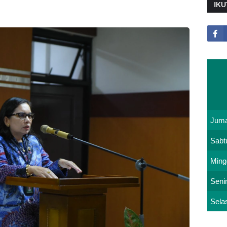
IKU
Juma
Sabt
Ming
Seni
Sela