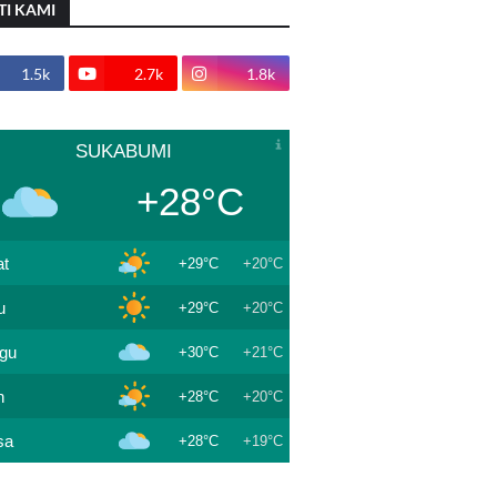
TI KAMI
1.5k
2.7k
1.8k
SUKABUMI
+28°C
t
+29°C
+20°C
u
+29°C
+20°C
gu
+30°C
+21°C
n
+28°C
+20°C
sa
+28°C
+19°C