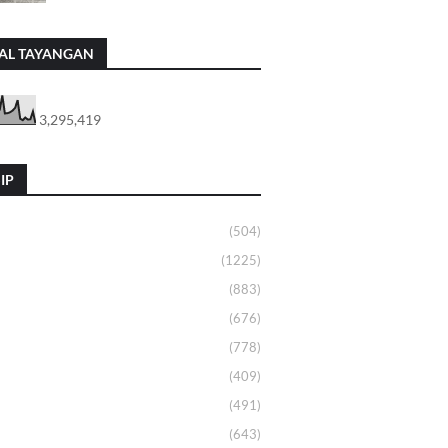
AL TAYANGAN
3,295,419
IP
(504)
(1225)
(883)
(676)
(778)
(409)
(491)
(643)