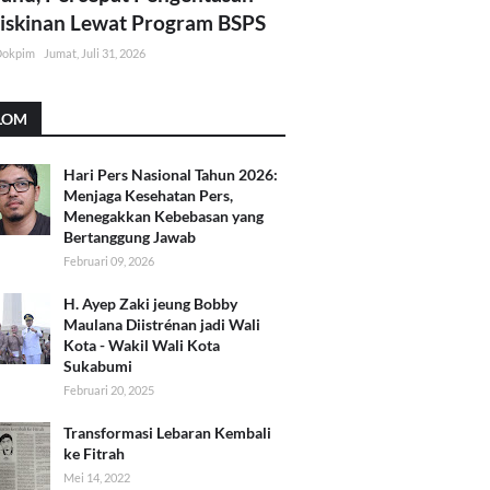
skinan Lewat Program BSPS
Dokpim
Jumat, Juli 31, 2026
LOM
Hari Pers Nasional Tahun 2026:
Menjaga Kesehatan Pers,
Menegakkan Kebebasan yang
Bertanggung Jawab
Februari 09, 2026
H. Ayep Zaki jeung Bobby
Maulana Diistrénan jadi Wali
Kota - Wakil Wali Kota
Sukabumi
Februari 20, 2025
Transformasi Lebaran Kembali
ke Fitrah
Mei 14, 2022