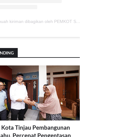
Sebuah kiriman dibagikan oleh PEMKOT SUKABUMI (@pemkotsukabumi_)
ENDING
 Kota Tinjau Pembangunan
lahu, Percepat Pengentasan