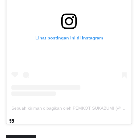
Lihat postingan ini di Instagram
Sebuah kiriman dibagikan oleh PEMKOT SUKABUMI (@pemkotsukabumi_)