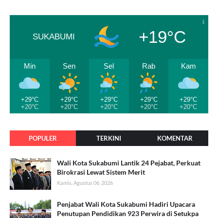
+19°C
SUKABUMI
Min
Sen
Sel
Rab
Kam
+29°C
+29°C
+29°C
+29°C
+29°C
+20°C
+20°C
+20°C
+20°C
+20°C
POPULER
TERKINI
KOMENTAR
Wali Kota Sukabumi Lantik 24 Pejabat, Perkuat
Birokrasi Lewat Sistem Merit
Kamis, Agustus 06, 2026
Penjabat Wali Kota Sukabumi Hadiri Upacara
Penutupan Pendidikan 923 Perwira di Setukpa