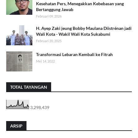
Kesehatan Pers, Menegakkan Kebebasan yang
Bertanggung Jawab
Februari 09, 2026
H. Ayep Zaki jeung Bobby Maulana Diistrénan jadi
Wali Kota - Wakil Wali Kota Sukabumi
Februari 20, 2025
Transformasi Lebaran Kembali ke Fitrah
Mei 14, 2022
TOTAL TAYANGAN
3,298,439
ARSIP