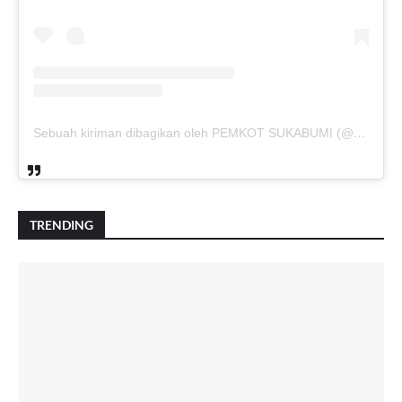
Sebuah kiriman dibagikan oleh PEMKOT SUKABUMI (@pemkotsukabumi_)
TRENDING