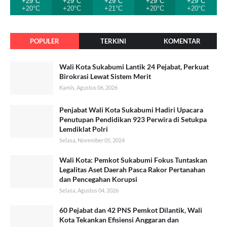
+29°C
+29°C
+29°C
+29°C
+29°C
+20°C
+20°C
+21°C
+20°C
+20°C
POPULER
TERKINI
KOMENTAR
Wali Kota Sukabumi Lantik 24 Pejabat, Perkuat
Birokrasi Lewat Sistem Merit
Kamis, Agustus 06, 2026
Penjabat Wali Kota Sukabumi Hadiri Upacara
Penutupan Pendidikan 923 Perwira di Setukpa
Lemdiklat Polri
Selasa, November 05, 2024
Wali Kota: Pemkot Sukabumi Fokus Tuntaskan
Legalitas Aset Daerah Pasca Rakor Pertanahan
dan Pencegahan Korupsi
Selasa, Agustus 04, 2026
60 Pejabat dan 42 PNS Pemkot Dilantik, Wali
Kota Tekankan Efisiensi Anggaran dan