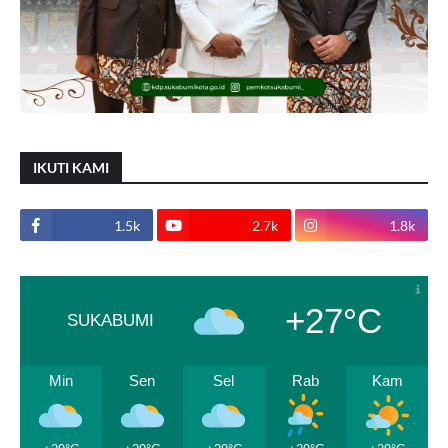
IKUTI KAMI
1.5k
2.7k
1.8k
+27°C
SUKABUMI
Min
Sen
Sel
Rab
Kam