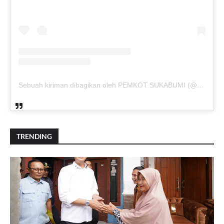
Sebuah kiriman dibagikan oleh PEMKOT SUKABUMI (@pemkotsukabumi_)
TRENDING