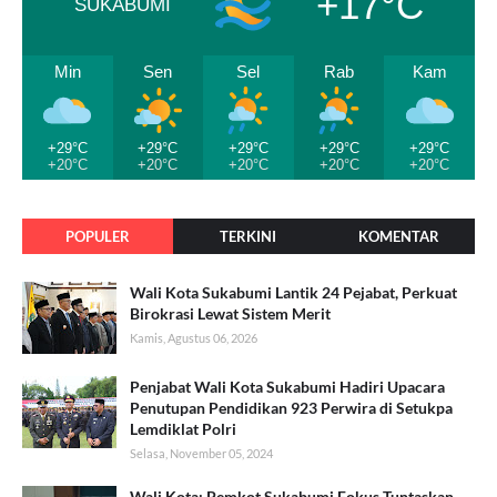
+17°C
SUKABUMI
Min
Sen
Sel
Rab
Kam
+29°C
+29°C
+29°C
+29°C
+29°C
+20°C
+20°C
+20°C
+20°C
+20°C
POPULER
TERKINI
KOMENTAR
Wali Kota Sukabumi Lantik 24 Pejabat, Perkuat
Birokrasi Lewat Sistem Merit
Kamis, Agustus 06, 2026
Penjabat Wali Kota Sukabumi Hadiri Upacara
Penutupan Pendidikan 923 Perwira di Setukpa
Lemdiklat Polri
Selasa, November 05, 2024
Wali Kota: Pemkot Sukabumi Fokus Tuntaskan