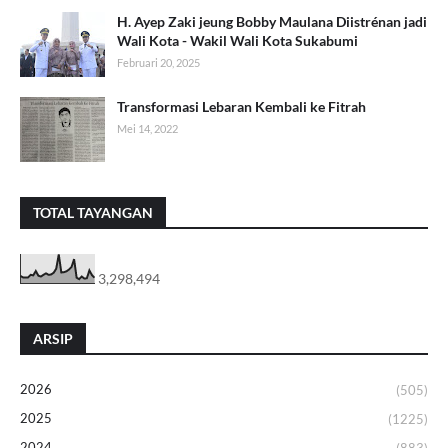
H. Ayep Zaki jeung Bobby Maulana Diistrénan jadi
Wali Kota - Wakil Wali Kota Sukabumi
Februari 20, 2025
Transformasi Lebaran Kembali ke Fitrah
Mei 14, 2022
TOTAL TAYANGAN
3,298,494
ARSIP
2026
(505)
2025
(1225)
2024
(883)