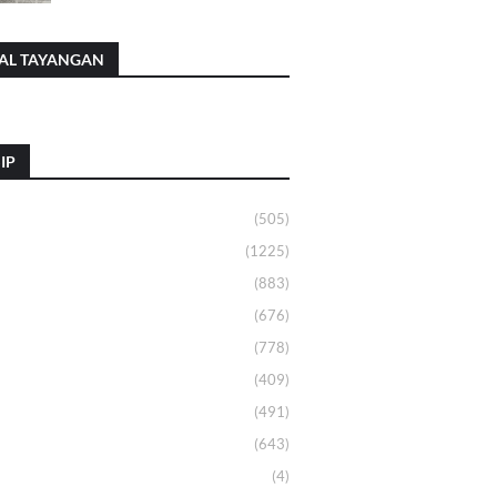
AL TAYANGAN
IP
(505)
(1225)
(883)
(676)
(778)
(409)
(491)
(643)
(4)