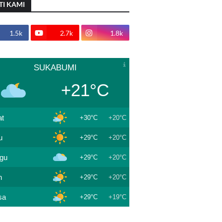
TI KAMI
1.5k
2.7k
1.8k
SUKABUMI
+21°C
t
+30°C
+20°C
u
+29°C
+20°C
gu
+29°C
+20°C
n
+29°C
+20°C
sa
+29°C
+19°C