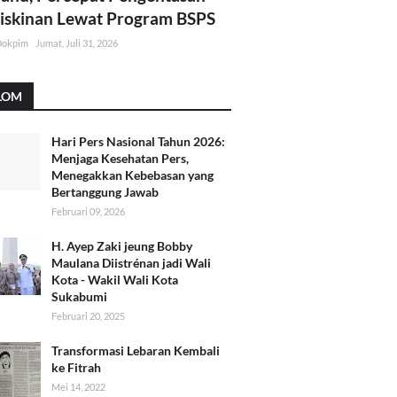
skinan Lewat Program BSPS
Dokpim
Jumat, Juli 31, 2026
LOM
Hari Pers Nasional Tahun 2026:
Menjaga Kesehatan Pers,
Menegakkan Kebebasan yang
Bertanggung Jawab
Februari 09, 2026
H. Ayep Zaki jeung Bobby
Maulana Diistrénan jadi Wali
Kota - Wakil Wali Kota
Sukabumi
Februari 20, 2025
Transformasi Lebaran Kembali
ke Fitrah
Mei 14, 2022