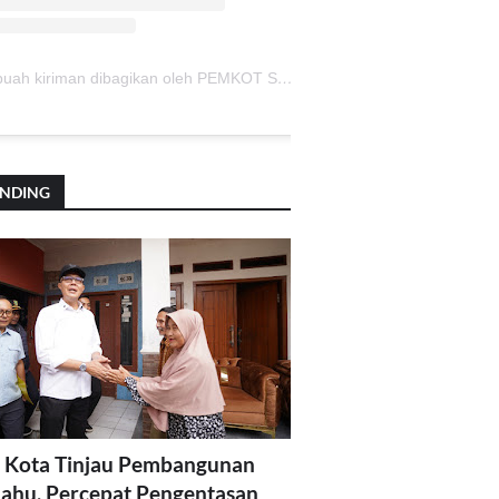
Sebuah kiriman dibagikan oleh PEMKOT SUKABUMI (@pemkotsukabumi_)
ENDING
 Kota Tinjau Pembangunan
lahu, Percepat Pengentasan