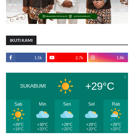
IKUTI KAMI
1.5k
2.7k
1.8k
+29°C
SUKABUMI
Sab
Min
Sen
Sel
Rab
+29°C
+30°C
+29°C
+29°C
+29°C
+19°C
+20°C
+20°C
+20°C
+20°C