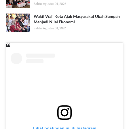
Sabtu, Agustus 01, 2026
Wakil Wali Kota Ajak Masyarakat Ubah Sampah
Menjadi Nilai Ekonomi
Sabtu, Agustus 01, 2026
Lihat postingan ini di Instagram