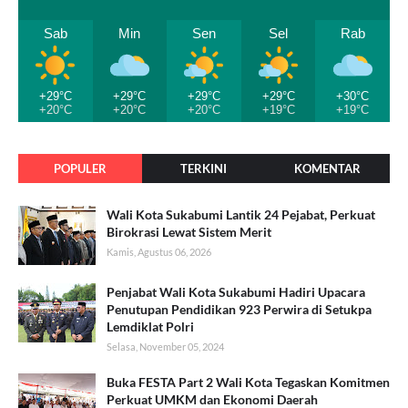
Sab
Min
Sen
Sel
Rab
+29°C
+29°C
+29°C
+29°C
+30°C
+20°C
+20°C
+20°C
+19°C
+19°C
POPULER
TERKINI
KOMENTAR
Wali Kota Sukabumi Lantik 24 Pejabat, Perkuat
Birokrasi Lewat Sistem Merit
Kamis, Agustus 06, 2026
Penjabat Wali Kota Sukabumi Hadiri Upacara
Penutupan Pendidikan 923 Perwira di Setukpa
Lemdiklat Polri
Selasa, November 05, 2024
Buka FESTA Part 2 Wali Kota Tegaskan Komitmen
Perkuat UMKM dan Ekonomi Daerah