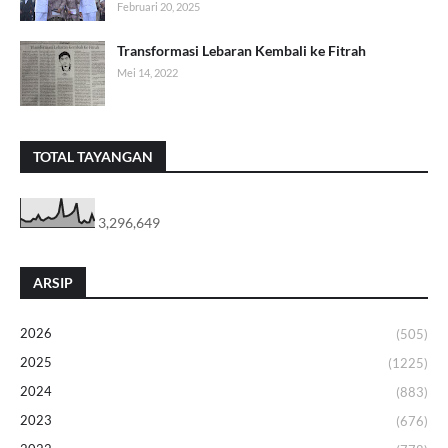
Februari 20, 2025
Transformasi Lebaran Kembali ke Fitrah
Mei 14, 2022
TOTAL TAYANGAN
3,296,649
ARSIP
2026
(505)
2025
(1225)
2024
(883)
2023
(676)