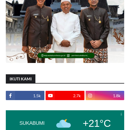
IKUTI KAMI
1.5k
2.7k
1.8k
+21°C
SUKABUMI