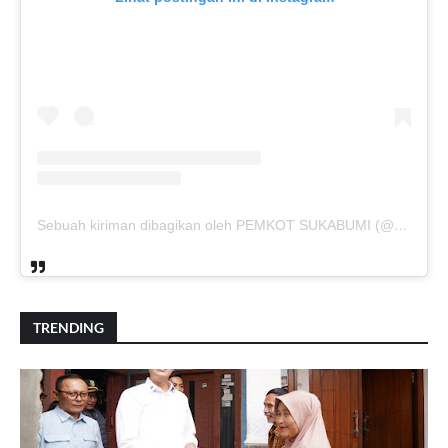
Sebuah kiriman dibagikan oleh PEMKOT SUKABUMI (@pemkotsukabumi_)
TRENDING