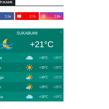
TI KAMI
1.5k
2.7k
1.8k
SUKABUMI
+21°C
t
+30°C
+20°C
u
+30°C
+20°C
gu
+30°C
+21°C
n
+28°C
+20°C
sa
+28°C
+19°C