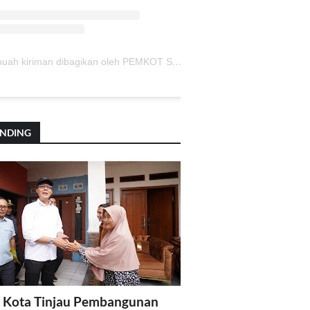
Sebuah kiriman dibagikan oleh PEMKOT SUKABUMI (@pemkotsukabumi_)
ENDING
 Kota Tinjau Pembangunan