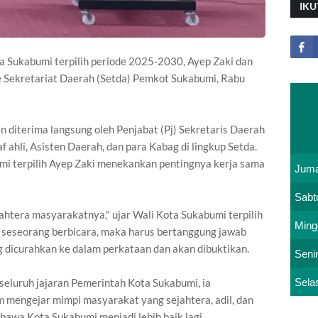
IKU
a Sukabumi terpilih periode 2025-2030, Ayep Zaki dan
 Sekretariat Daerah (Setda) Pemkot Sukabumi, Rabu
 diterima langsung oleh Penjabat (Pj) Sekretaris Daerah
f ahli, Asisten Daerah, dan para Kabag di lingkup Setda.
i terpilih Ayep Zaki menekankan pentingnya kerja sama
Juma
Sabt
htera masyarakatnya," ujar Wali Kota Sukabumi terpilih
Ming
 seseorang berbicara, maka harus bertanggung jawab
g dicurahkan ke dalam perkataan dan akan dibuktikan.
Seni
Sela
 seluruh jajaran Pemerintah Kota Sukabumi, ia
mengejar mimpi masyarakat yang sejahtera, adil, dan
awa Kota Sukabumi menjadi lebih baik lagi.