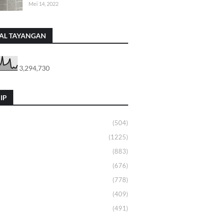
Mei 14, 2022
AL TAYANGAN
3,294,730
IP
(504)
(1225)
(883)
(676)
(778)
(409)
(491)