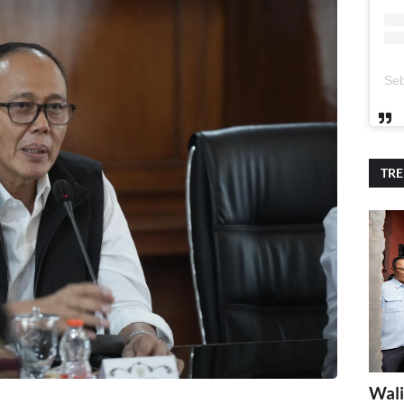
TR
Wali