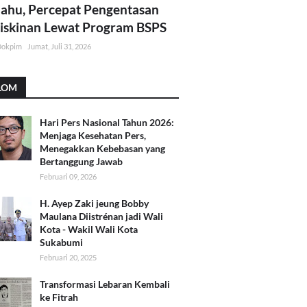
lahu, Percepat Pengentasan
skinan Lewat Program BSPS
Dokpim
Jumat, Juli 31, 2026
LOM
Hari Pers Nasional Tahun 2026:
Menjaga Kesehatan Pers,
Menegakkan Kebebasan yang
Bertanggung Jawab
Februari 09, 2026
H. Ayep Zaki jeung Bobby
Maulana Diistrénan jadi Wali
Kota - Wakil Wali Kota
Sukabumi
Februari 20, 2025
Transformasi Lebaran Kembali
ke Fitrah