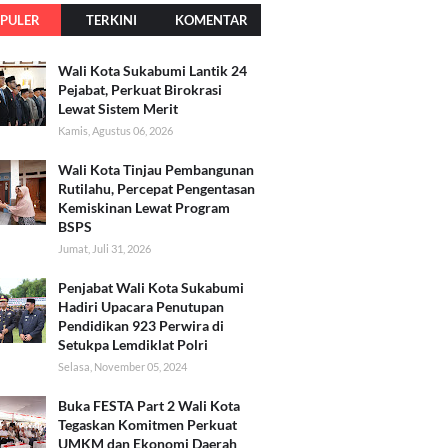
PULER
TERKINI
KOMENTAR
Wali Kota Sukabumi Lantik 24
Pejabat, Perkuat Birokrasi
Lewat Sistem Merit
Kamis, Agustus 06, 2026
Wali Kota Tinjau Pembangunan
Rutilahu, Percepat Pengentasan
Kemiskinan Lewat Program
BSPS
Jumat, Juli 31, 2026
Penjabat Wali Kota Sukabumi
Hadiri Upacara Penutupan
Pendidikan 923 Perwira di
Setukpa Lemdiklat Polri
Selasa, November 05, 2024
Buka FESTA Part 2 Wali Kota
Tegaskan Komitmen Perkuat
UMKM dan Ekonomi Daerah