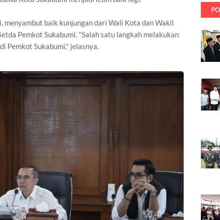
PO
i, menyambut baik kunjungan dari Wali Kota dan Wakil
 Setda Pemkot Sukabumi. "Salah satu langkah melakukan
di Pemkot Sukabumi," jelasnya.