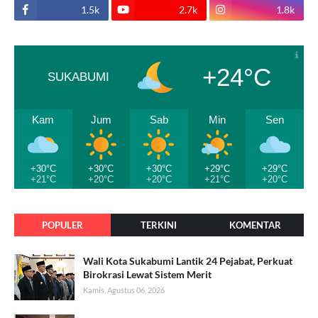
1.5k
2.7k
1.8k
+24°C
SUKABUMI
Kam
Jum
Sab
Min
Sen
+30°C
+30°C
+30°C
+29°C
+29°C
+21°C
+20°C
+20°C
+21°C
+20°C
POPULER
TERKINI
KOMENTAR
Wali Kota Sukabumi Lantik 24 Pejabat, Perkuat
Birokrasi Lewat Sistem Merit
Kamis, Agustus 06, 2026