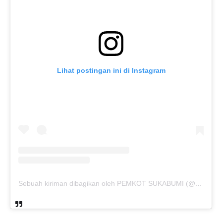
Lihat postingan ini di Instagram
Sebuah kiriman dibagikan oleh PEMKOT SUKABUMI (@pemkotsukabumi_)