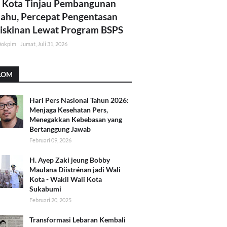
 Kota Tinjau Pembangunan
lahu, Percepat Pengentasan
skinan Lewat Program BSPS
Dokpim
Jumat, Juli 31, 2026
LOM
Hari Pers Nasional Tahun 2026:
Menjaga Kesehatan Pers,
Menegakkan Kebebasan yang
Bertanggung Jawab
Februari 09, 2026
H. Ayep Zaki jeung Bobby
Maulana Diistrénan jadi Wali
Kota - Wakil Wali Kota
Sukabumi
Februari 20, 2025
Transformasi Lebaran Kembali