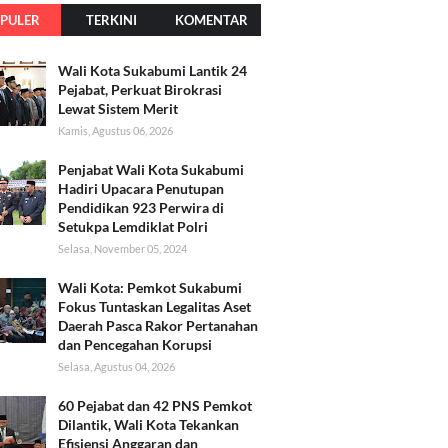
PULER
TERKINI
KOMENTAR
Wali Kota Sukabumi Lantik 24
Pejabat, Perkuat Birokrasi
Lewat Sistem Merit
Kamis, Agustus 06, 2026
Penjabat Wali Kota Sukabumi
Hadiri Upacara Penutupan
Pendidikan 923 Perwira di
Setukpa Lemdiklat Polri
Selasa, November 05, 2024
Wali Kota: Pemkot Sukabumi
Fokus Tuntaskan Legalitas Aset
Daerah Pasca Rakor Pertanahan
dan Pencegahan Korupsi
Selasa, Agustus 04, 2026
60 Pejabat dan 42 PNS Pemkot
Dilantik, Wali Kota Tekankan
Efisiensi Anggaran dan