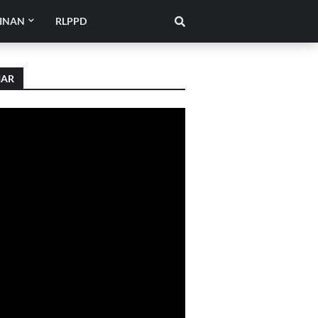
INAN
RLPPD
IAR