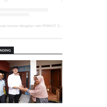
Sebuah kiriman dibagikan oleh PEMKOT SUKABUMI (@pemkotsukabumi_)
ENDING