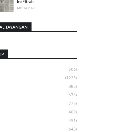
ke Fitrah
Mei 14, 2022
AL TAYANGAN
IP
(506)
(1225)
(883)
(676)
(778)
(409)
(491)
(643)