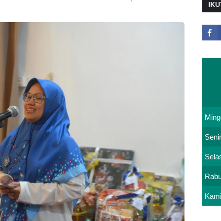
IKU
Ming
Seni
Sela
Rab
Kam