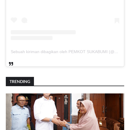
Sebuah kiriman dibagikan oleh PEMKOT SUKABUMI (@pemkotsukabumi_)
TRENDING