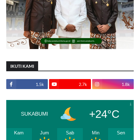
IKUTI KAMI
1.5k
2.7k
1.8k
+24°C
SUKABUMI
Kam
Jum
Sab
Min
Sen