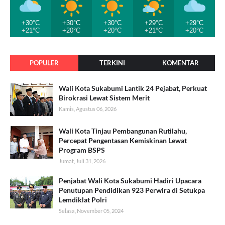
+30°C
+30°C
+30°C
+29°C
+29°C
+21°C
+20°C
+20°C
+21°C
+20°C
POPULER
TERKINI
KOMENTAR
Wali Kota Sukabumi Lantik 24 Pejabat, Perkuat
Birokrasi Lewat Sistem Merit
Kamis, Agustus 06, 2026
Wali Kota Tinjau Pembangunan Rutilahu,
Percepat Pengentasan Kemiskinan Lewat
Program BSPS
Jumat, Juli 31, 2026
Penjabat Wali Kota Sukabumi Hadiri Upacara
Penutupan Pendidikan 923 Perwira di Setukpa
Lemdiklat Polri
Selasa, November 05, 2024